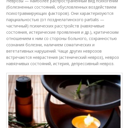
Неврозы — наиболее распространенный вид психогений
(болезненных состояний, обусловленных воздействием
психотравмирующих факторов). Они характеризуются
парциальностью (от позднелатинского partialis —
частичный) психических расстройств (навязчивые
состояния, истерические проявления и др.), критическим
отношением к ним со стороны больного, сохранностью
сознания болезни, наличием соматических и
вегетативных нарушений. Чаще других неврозов
встречаются неврастения (астенический невроз), невроз
навязчивых состояний, истерия, депрессивный невроз.