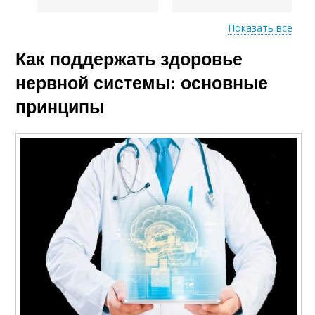
Показать все
Как поддержать здоровье
Система в тонусе
Люди с проблемами
нервной системы: основные
принципы
Последствия для
нервной системы