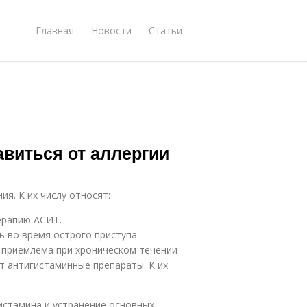
Главная
Новости
Статьи
авиться от аллергии
я. К их числу относят:
ерапию АСИТ.
 во время острого приступа
я приемлема при хроническом течении
т антигистаминные препараты. К их
истамина и устранение основных