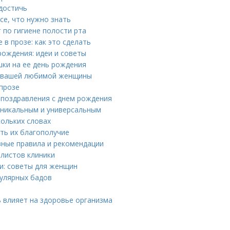
 достичь
се, что нужно знать
 по гигиене полости рта
в прозе: как это сделать
рождения: идеи и советы
шки на ее день рождения
я вашей любимой женщины
прозе
 поздравления с днем рождения
уникальным и универсальным
кольких словах
ть их благополучие
вные правила и рекомендации
алистов клиники
и: советы для женщин
пулярных бадов
а
ь влияет на здоровье организма