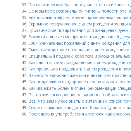
33.
Психологическое благополучие: что это и как его
34.
Основы профессиональной гигиены полости рта: в
35.
Безопасный и эффективный: проверенный чек-лист
36.
Скромное поздравление с днем рождения женщине 
37.
Прозаические поздравления для женщины с днем 
38.
Восхитительные смс-приветствия для вашей деву
39.
500+ Уникальных пожеланий с днем рождения дл
40.
Смешные короткие пожелания с днем рождения в 
41.
Специальный подарок: короткие и эмоциональные
42.
Как сделать свое поздравление с днем рождения 
43.
Как правильно поздравить с днем рождения в нес
44.
Важность здоровья женщин и детей: как обеспечи
45.
Как поддерживать здоровье печени и почек: осно
46.
Как избежать болей в спине: рекомендации специ
47.
Пять ключевых принципов здорового образа жизн
48.
Все, что вам нужно знать о витаминах: список по
49.
Секрет гармонии: как достичь баланса души и тел
50.
Последствия употребления алкоголя: как алкогол