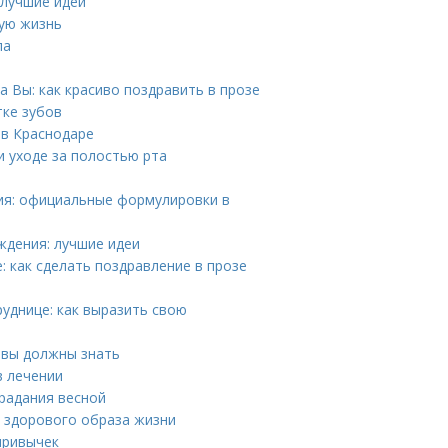
 лучшие идеи
ную жизнь
ла
 Вы: как красиво поздравить в прозе
тке зубов
 в Краснодаре
 уходе за полостью рта
ния: официальные формулировки в
ждения: лучшие идеи
: как сделать поздравление в прозе
уднице: как выразить свою
 вы должны знать
в лечении
традания весной
я здорового образа жизни
привычек