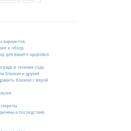
их вариантов
тинг и обзор
ор для вашего здоровья
граде в течение года
я близких и друзей
равить близких с верой
ельске
 секреты
ричины и последствия
ь