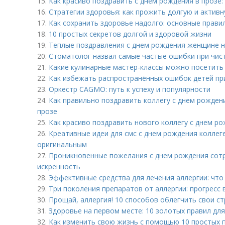
15.
Как красиво поздравить с днем рождения в прозе:
16.
Стратегии здоровья: как прожить долгую и актив
17.
Как сохранить здоровье надолго: основные прави
18.
10 простых секретов долгой и здоровой жизни
19.
Теплые поздравления с днем рождения женщине на
20.
Стоматолог назвал самые частые ошибки при чис
21.
Какие кулинарные мастер-классы можно посетить
22.
Как избежать распространённых ошибок детей при
23.
Оркестр CAGMO: путь к успеху и популярности
24.
Как правильно поздравить коллегу с днем рожде
прозе
25.
Как красиво поздравить нового коллегу с днем ро
26.
Креативные идеи для смс с днем рождения коллеге
оригинальным
27.
Проникновенные пожелания с днем рождения сотр
искренность
28.
Эффективные средства для лечения аллергии: что
29.
Три поколения препаратов от аллергии: прогресс 
30.
Прощай, аллергия! 10 способов облегчить свои с
31.
Здоровье на первом месте: 10 золотых правил дл
32.
Как изменить свою жизнь с помощью 10 простых 