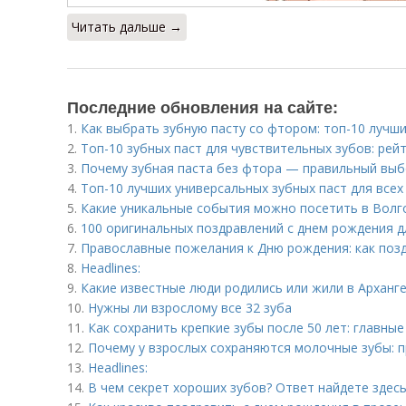
Читать дальше →
Последние обновления на сайте:
1.
Как выбрать зубную пасту со фтором: топ-10 лучш
2.
Топ-10 зубных паст для чувствительных зубов: рей
3.
Почему зубная паста без фтора — правильный выб
4.
Топ-10 лучших универсальных зубных паст для всех
5.
Какие уникальные события можно посетить в Волго
6.
100 оригинальных поздравлений с днем рождения дл
7.
Православные пожелания к Дню рождения: как позд
8.
Headlines:
9.
Какие известные люди родились или жили в Арханг
10.
Нужны ли взрослому все 32 зуба
11.
Как сохранить крепкие зубы после 50 лет: главные
12.
Почему у взрослых сохраняются молочные зубы: п
13.
Headlines:
14.
В чем секрет хороших зубов? Ответ найдете здес