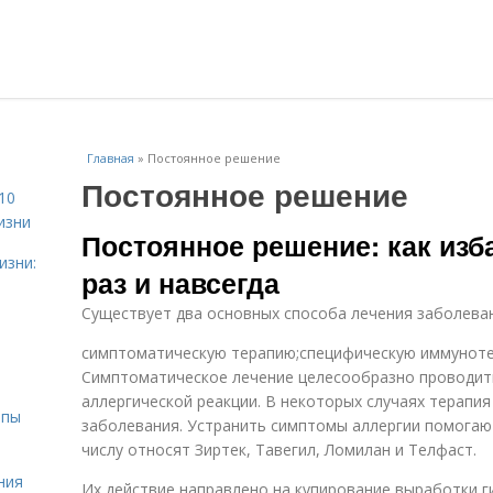
Главная
»
Постоянное решение
Постоянное решение
10
изни
Постоянное решение: как изб
изни:
раз и навсегда
Существует два основных способа лечения заболевани
симптоматическую терапию;специфическую иммунот
Симптоматическое лечение целесообразно проводить
аллергической реакции. В некоторых случаях терапи
ипы
заболевания. Устранить симптомы аллергии помогаю
числу относят Зиртек, Тавегил, Ломилан и Телфаст.
ния
Их действие направлено на купирование выработки г