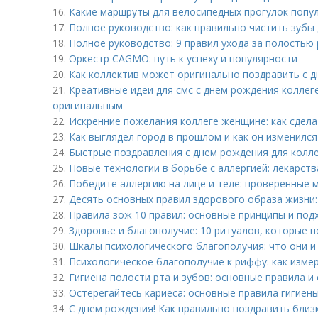
16.
Какие маршруты для велосипедных прогулок попул
17.
Полное руководство: как правильно чистить зубы
18.
Полное руководство: 9 правил ухода за полостью 
19.
Оркестр CAGMO: путь к успеху и популярности
20.
Как коллектив может оригинально поздравить с д
21.
Креативные идеи для смс с днем рождения коллеге
оригинальным
22.
Искренние пожелания коллеге женщине: как сдел
23.
Как выглядел город в прошлом и как он изменился
24.
Быстрые поздравления с днем рождения для колле
25.
Новые технологии в борьбе с аллергией: лекарст
26.
Победите аллергию на лице и теле: проверенные 
27.
Десять основных правил здорового образа жизни:
28.
Правила зож 10 правил: основные принципы и под
29.
Здоровье и благополучие: 10 ритуалов, которые п
30.
Шкалы психологического благополучия: что они и
31.
Психологическое благополучие к риффу: как изме
32.
Гигиена полости рта и зубов: основные правила и
33.
Остерегайтесь кариеса: основные правила гигиен
34.
С днем рождения! Как правильно поздравить близк