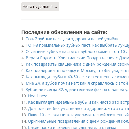
Читать дальше →
Последние обновления на сайте:
1.
Топ-7 зубных паст для здоровья вашей улыбки
2.
ТОП-8 премиальных зубных паст: как выбрать лучш
3.
Отличные зубные пасты от зубного камня: топ-10 
4.
Вера и Радость: Христианские Поздравления с Дне
5.
Как поздравить священника с днем рождения своим
6.
Как планировать поездку в Москву, чтобы увидеть
7.
Как выглядят зубы в 40-50 лет: естественные изме
8.
Мне 24, а зубов почти нет: как я справляюсь с это
9.
Зубов не всегда 32: удивительные факты о вашей у
10.
Headlines:
11.
Как выглядят идеальные зубы и как часто это вст
12.
Долголетие без умственного здоровья: что это т
13.
Плюс 10 лет жизни: как увеличить свой жизненный
14.
Оригинальные поздравления с днем рождения колле
15.
Какие парки и скверы популярны для отдыха