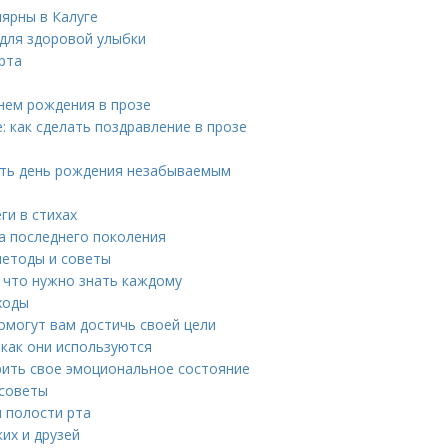
ярны в Калуге
 для здоровой улыбки
рта
нем рождения в прозе
: как сделать поздравление в прозе
ать день рождения незабываемым
ги в стихах
ва последнего поколения
методы и советы
 что нужно знать каждому
ходы
омогут вам достичь своей цели
 как они используются
рить свое эмоциональное состояние
 советы
ы полости рта
их и друзей