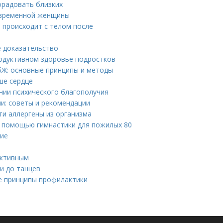
орадовать близких
современной женщины
о происходит с телом после
е доказательство
одуктивном здоровье подростков
бЖ: основные принципы и методы
ше сердце
ении психического благополучия
и: советы и рекомендации
ти аллергены из организма
 с помощью гимнастики для пожилых 80
ние
а
активным
и до танцев
ые принципы профилактики