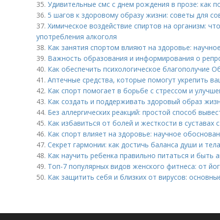
35.
Удивительные смс с днем рождения в прозе: как п
36.
5 шагов к здоровому образу жизни: советы для 
37.
Химическое воздействие спиртов на организм: чт
употребления алкоголя
38.
Как занятия спортом влияют на здоровье: научно
39.
Важность образования и информирования о репр
40.
Как обеспечить психологическое благополучие О
41.
Аптечные средства, которые помогут укрепить ва
42.
Как спорт помогает в борьбе с стрессом и улучш
43.
Как создать и поддерживать здоровый образ жизн
44.
Без аллергических реакций: простой способ вывес
45.
Как избавиться от болей и жесткости в суставах
46.
Как спорт влияет на здоровье: научное обоснова
47.
Секрет гармонии: как достичь баланса души и тел
48.
Как научить ребенка правильно питаться и быть 
49.
Топ-7 популярных видов женского фитнеса: от йог
50.
Как защитить себя и близких от вирусов: основн