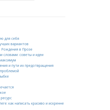
ую для себя
лучших вариантов
м Рождения в Прозе
и словами: советы и идеи
 максимум
нения и пути их предотвращения
й проблемой
лыбке
речается
акое
 ресурс
ге: как написать красиво и искренне