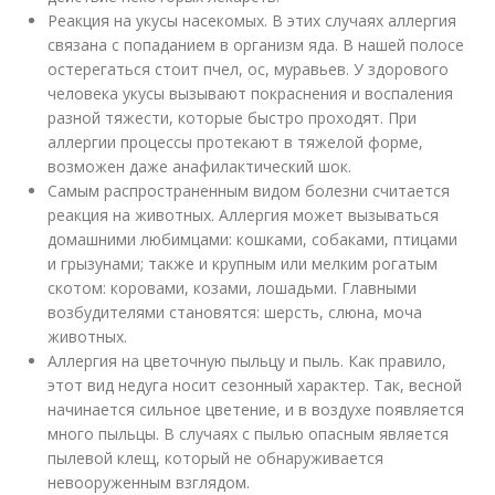
Реакция на укусы насекомых. В этих случаях аллергия
связана с попаданием в организм яда. В нашей полосе
остерегаться стоит пчел, ос, муравьев. У здорового
человека укусы вызывают покраснения и воспаления
разной тяжести, которые быстро проходят. При
аллергии процессы протекают в тяжелой форме,
возможен даже анафилактический шок.
Самым распространенным видом болезни считается
реакция на животных. Аллергия может вызываться
домашними любимцами: кошками, собаками, птицами
и грызунами; также и крупным или мелким рогатым
скотом: коровами, козами, лошадьми. Главными
возбудителями становятся: шерсть, слюна, моча
животных.
Аллергия на цветочную пыльцу и пыль. Как правило,
этот вид недуга носит сезонный характер. Так, весной
начинается сильное цветение, и в воздухе появляется
много пыльцы. В случаях с пылью опасным является
пылевой клещ, который не обнаруживается
невооруженным взглядом.