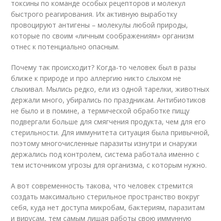
токсины по команде особых рецепторов и молекул
быстрого реагирования. Их активную выработку
провоцируют антигены – молекулы любой природы,
которые по своим «личным соображениям» организм
отнес к потенциально опасным.
Почему так происходит? Когда-то человек был в разы
ближе к природе и про аллергию никто слыхом не
слыхивал. Мылись редко, ели из одной тарелки, животных
держали много, убирались по праздникам. Антибиотиков
не было и в помине, а термической обработке пищу
подвергали больше для смягчения продукта, чем для его
стерильности. Для иммунитета ситуация была привычной,
поэтому многочисленные паразиты изнутри и снаружи
держались под контролем, система работала именно с
тем источником угрозы для организма, с которым нужно.
А вот современность такова, что человек стремится
создать максимально стерильное пространство вокруг
себя, куда нет доступа микробам, бактериям, паразитам
и вирусам, тем самым лишая работы свою иммунную