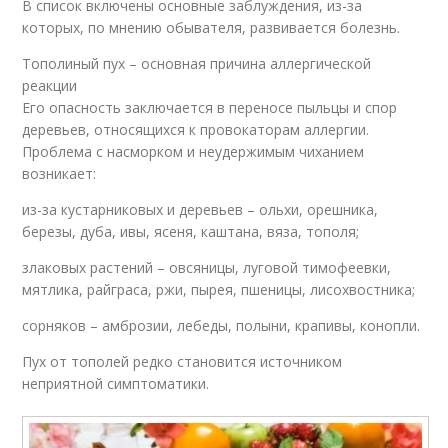
В список включены основные заблуждения, из-за
которых, по мнению обывателя, развивается болезнь.
Тополиный пух – основная причина аллергической
реакции
Его опасность заключается в переносе пыльцы и спор
деревьев, относящихся к провокаторам аллергии.
Проблема с насморком и неудержимым чиханием
возникает:
из-за кустарниковых и деревьев – ольхи, орешника,
березы, дуба, ивы, ясеня, каштана, вяза, тополя;
злаковых растений – овсяницы, луговой тимофеевки,
мятлика, райграса, ржи, пырея, пшеницы, лисохвостника;
сорняков – амброзии, лебеды, полыни, крапивы, конопли.
Пух от тополей редко становится источником
неприятной симптоматики.