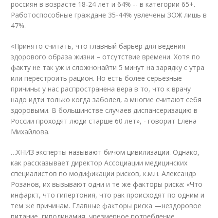
россиян в возрасте 18-24 лет и 64% -- в категории 65+.
Работоспособные граждане 35-44% увлечены ЗОЖ лишь в
47%.
«Принято считать, что главный барьер для ведения
здорового образа жизни – отсутствие времени. Хотя по
факту не так уж и сложнонайти 5 минут на зарядку с утра
или перестроить рацион. Но есть более серьезные
причины: у нас распространена вера в то, что к врачу
надо идти только когда заболел, а многие считают себя
здоровыми. В большинстве случаев диспансеризацию в
России проходят люди старше 60 лет», - говорит Елена
Михайлова.
…ХНИЗ эксперты называют бичом цивилизации. Однако,
как рассказывает директор Ассоциации медицинских
специалистов по модификации рисков, к.м.н. Александр
Розанов, их вызывают одни и те же факторы риска: «Что
инфаркт, что гипертония, что рак происходят по одним и
тем же причинам. Главные факторы риска —нездоровое
питание, гиподинамия, чрезмерное потребление