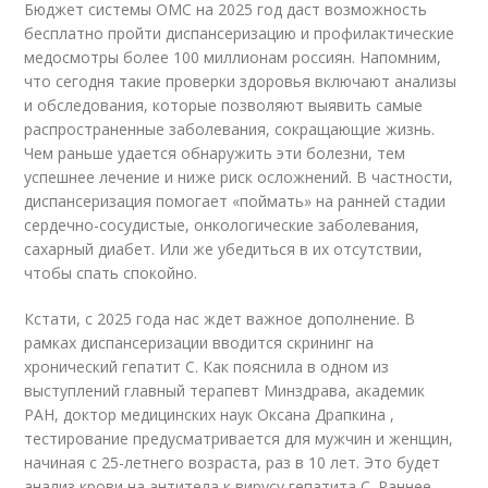
Бюджет системы ОМС на 2025 год даст возможность
бесплатно пройти диспансеризацию и профилактические
медосмотры более 100 миллионам россиян. Напомним,
что сегодня такие проверки здоровья включают анализы
и обследования, которые позволяют выявить самые
распространенные заболевания, сокращающие жизнь.
Чем раньше удается обнаружить эти болезни, тем
успешнее лечение и ниже риск осложнений. В частности,
диспансеризация помогает «поймать» на ранней стадии
сердечно-сосудистые, онкологические заболевания,
сахарный диабет. Или же убедиться в их отсутствии,
чтобы спать спокойно.
Кстати, с 2025 года нас ждет важное дополнение. В
рамках диспансеризации вводится скрининг на
хронический гепатит С. Как пояснила в одном из
выступлений главный терапевт Минздрава, академик
РАН, доктор медицинских наук Оксана Драпкина ,
тестирование предусматривается для мужчин и женщин,
начиная с 25-летнего возраста, раз в 10 лет. Это будет
анализ крови на антитела к вирусу гепатита С. Раннее