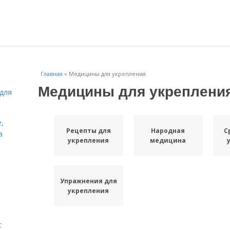
Главная
»
Медицины для укрепления
Медицины для укреплени
для
,
Рецепты для
Народная
С
а
укрепления
медицина
Упражнения для
укрепления
с