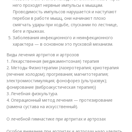
него проходят нервные импульсы к мышцам.
Проводимость импульсов нарушается и наступают
перебои в работе мышц, они начинают плохо
смягчать удары при ходьбе, спускании по лестнице,
беге и прыжках.
Заболевания инфекционного и неинфекционного
характера — в основном это пусковой механизм.
Виды лечения артритов и артрозов
1. Лекарственная (медикаментозная) терапия
2. Методы Физиотерапии (лазеротерапия; криотерапия
(лечение холодом); прогревания; магнитотерапия;
электромиостимуляция; фонофорез (ультразвук);
фонирование (виброакустическая терапия))
3. Лечебная физкультура.
4. Операционный метод лечения — протезирование
(замена сустава на искусственный).
О лечебной гимнастике при артритах и артрозах
Особое внимание при артритах и артрозах надо уделить