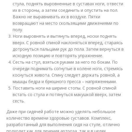
стула, поднять выровненные в суставах ноги, отвести
их в стороны, а затем соединить и опустить на пол.
Важно не выравнивать их в воздухе. Пятки
возвращают на место скользящими движениями по
полу.
Ноги выровнять и вытянуть вперед, носки поднять
вверх. С ровной спиной наклоняться вперед, стараясь
дотронуться пальцами рук до пола. Затем вернуться в
исходную позицию и повторять упражнение.
Сесть на стул, взяться руками за него по бокам. По
очереди поднимать согнутые в колене ноги, стремясь
коснуться живота. Спину следует держать ровной, а
мышцы бедра и брюшного пресса – напряженными.
Поставить ноги на ширине стопы. С ровной спиной
встать со стула и потянуться макушкой вверх, затем
сесть.
Даже при сидячей работе можно уделять небольшое
количество времени здоровью суставов. Комплекс,
разработанный для выполнения сидя на стуле, отлично
подходит как для лечения артроза, так и в целях