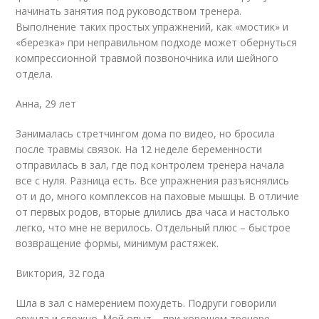
начинать занятия под руководством тренера.
Выполнение таких простых упражнений, как «мостик» и
«березка» при неправильном подходе может обернуться
компрессионной травмой позвоночника или шейного
отдела.
Анна, 29 лет
Занималась стретчингом дома по
видео
, но бросила
после травмы связок. На 12 неделе беременности
отправилась в зал, где под контролем тренера начала
все с нуля. Разница есть. Все упражнения разъяснялись
от и до, много комплексов на паховые мышцы. В отличие
от первых родов, вторые длились два часа и настолько
легко, что мне не верилось. Отдельный плюс – быстрое
возвращение формы, минимум растяжек.
Виктория, 32 года
Шла в зал с намерением похудеть. Подруги говорили
ерунда и сложно. Мой опыт – при хорошем тренере