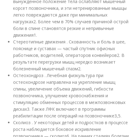
вынужденное положение тела ослабляют мышечный
корсет позвоночника, и эти нетренированные мышцы
легко повреждаются даже при минимальных
нагрузках
2
. Более чем в 70% случаев причиной острой
боли в спине становятся резкие и непривычные
движения
1
.
Стереотипные движения . Скованность и боль в шее,
пояснице и суставах — частый спутник офисных
работников, водителей, операторов конвейеров
2
. В
результате перегрузки мышц нередко возникает
болезненный мышечный спазм
2
.
Остеохондроз . Лечебная физкультура при
остеохондрозе направлена на укрепление мышц
спины, увеличение объема движений, гибкости
позвоночника, улучшение кровоснабжения и
стимуляцию обменных процессов в межпозвонковых
дисках
3
. Также ЛФК включают в программы
реабилитации после операций на позвоночнике
3,5
.
Сколиоз . У некоторых детей и подростков в процессе
роста наблюдается боковое искривление
позвоночника — сколиоз
6
. На ранних стадиях болезни