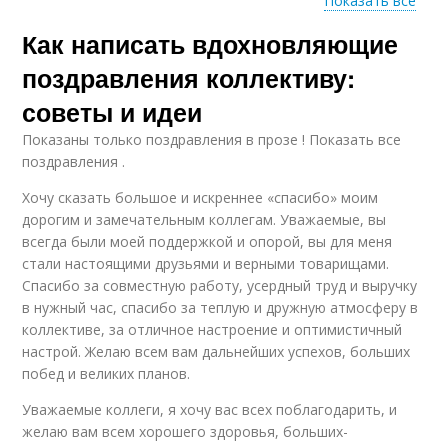
Показать все
Как написать вдохновляющие
Образа в
Оригинальные
поздравлениях
поздравления
поздравления коллективу:
советы и идеи
Показаны только поздравления в прозе ! Показать все
Работы в
Поздравление в прозе
поздравления .
поздравлении
Хочу сказать большое и искреннее «спасибо» моим
дорогим и замечательным коллегам. Уважаемые, вы
всегда были моей поддержкой и опорой, вы для меня
Коллектив в
Примеры в
стали настоящими друзьями и верными товарищами.
поздравление
поздравлении
Спасибо за совместную работу, усердный труд и выручку
в нужный час, спасибо за теплую и дружную атмосферу в
коллективе, за отличное настроение и оптимистичный
настрой. Желаю всем вам дальнейших успехов, больших
Тон для
побед и великих планов.
поздравления
Уважаемые коллеги, я хочу вас всех поблагодарить, и
желаю вам всем хорошего здоровья, больших-