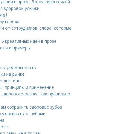
ения в прозе: 5 креативных идей
ля здоровой улыбки
ад i
ну города
и от сотрудников: слова, которые
 5 креативных идей в прозе
веты и примеры
 вы должны знать
ки на рынке
го достичь
ф: принципы и применение
здорового осанка: как правильно
вам сохранить здоровье зубов
о ухаживать за зубами
на
розе
ия девушке в прозе