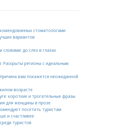
рекомендованных стоматологами
лучших вариантов
 словами: до слез в глазах
и: Раскрыты регионы с идеальным
я причина вам покажется неожиданной
ожилом возрасте
уге: короткие и трогательные фразы
ния для женщины в прозе
комендуют посетить туристам
ьше и счастливее
среди туристов