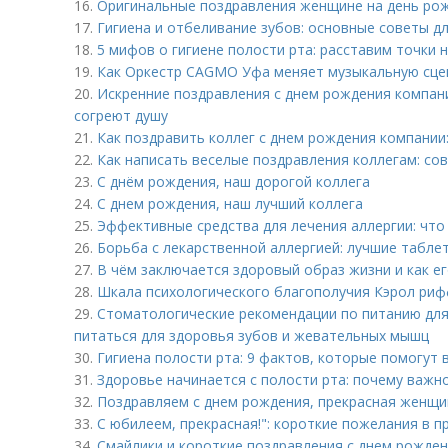
16.
Оригинальные поздравления женщине на день рожд
17.
Гигиена и отбеливание зубов: основные советы д
18.
5 мифов о гигиене полости рта: расставим точки н
19.
Как Оркестр CAGMO Уфа меняет музыкальную сце
20.
Искренние поздравления с днем рождения компани
согреют душу
21.
Как поздравить коллег с днем рождения компании:
22.
Как написать веселые поздравления коллегам: со
23.
С днём рождения, наш дорогой коллега
24.
С днем рождения, наш лучший коллега
25.
Эффективные средства для лечения аллергии: что
26.
Борьба с лекарственной аллергией: лучшие таблет
27.
В чём заключается здоровый образ жизни и как е
28.
Шкала психологического благополучия Кэрол риф
29.
Стоматологические рекомендации по питанию для 
питаться для здоровья зубов и жевательных мышц
30.
Гигиена полости рта: 9 фактов, которые помогут 
31.
Здоровье начинается с полости рта: почему важн
32.
Поздравляем с днем рождения, прекрасная женщи
33.
С юбилеем, прекрасная!": короткие пожелания в п
34.
Смайлики и короткие поздравления с днем рожден