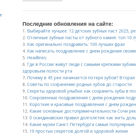
е
Последние обновления на сайте:
1.
Выбирайте лучшее: 12 детских зубных паст 2025, 
2.
Отличные зубные пасты от зубного камня: топ-10 
3.
Как оригинально поздравить: 100 лучших фраз
4.
Как написать поздравление с днем рождения своими
5.
Headlines:
6.
Где в России живут люди с самыми крепкими зубам
здоровьем полости рта
7.
Почему в 45 уже начинается потеря зубов? Втора
8.
Советы по сохранению родных зубов до старости
9.
Секреты здоровой улыбки: как сохранить зубы в п
10.
Сокровенные поздравления с днём рождения подр
11.
Короткие и красивые поздравления с днём рожде
12.
Какие основные достопримечательности Сочи ре
13.
0 скандинавских правил долголетия: как жить дол
14.
Какие музеи Санкт-Петербурга самые популярные 
15.
10 простых секретов долгой и здоровой жизни