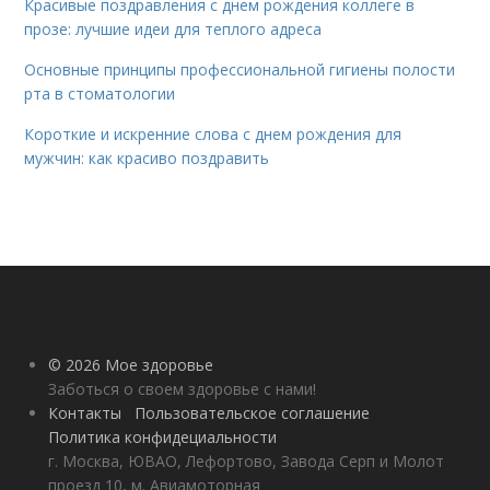
Красивые поздравления с днем рождения коллеге в
прозе: лучшие идеи для теплого адреса
Основные принципы профессиональной гигиены полости
рта в стоматологии
Короткие и искренние слова с днем рождения для
мужчин: как красиво поздравить
© 2026 Мое здоровье
Заботься о своем здоровье с нами!
Контакты
Пользовательское соглашение
Политика конфидециальности
г. Москва, ЮВАО, Лефортово, Завода Серп и Молот
проезд 10, м. Авиамоторная