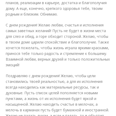
планов, реализации в карьере, достатка и благополучия
дому. А еще, конечно, крепкого здоровья тебе, твоим
родным и близким. Обнимаю.
С днем рождения! Желаю любви, счастья и исполнения
самых заветных желаний! Пусть не будет в жизни места
для слез и обид, а горе обходит стороной. Желаю, чтобы
в твоем доме царили спокойствие и благополучие. Также
хочется пожелать, чтобы жизнь играла яркими красками,
принося тебе только радость и стремление к большему.
Взаимной любви, верных друзей и только положительных
эмоций!
Поздравляю с днем рождения! Желаю, чтобы цели
становились твоей реальностью, а для их исполнения
всегда находились как материальные ресурсы, так и
духовные. Пусть список целей пополняется новыми
пунктами, а жизнь от их исполнения будет яркой и
насыщенной. Желаю находить счастье в мелочах, а
мелочь в карманах пусть будет бумажной и иностранной.
Желаю не падать духом, а если и падать, то в объятия