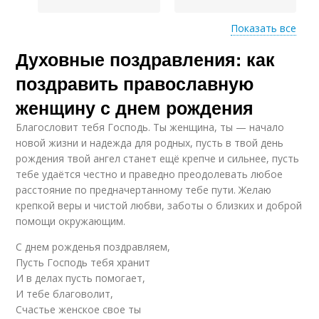
Показать все
Духовные поздравления: как
Элементы в
Поздравление с днем
поздравлении
рождения
поздравить православную
женщину с днем рождения
Благословит тебя Господь. Ты женщина, ты — начало
Православные
Поздравления с днем
новой жизни и надежда для родных, пусть в твой день
поздравления
рождения
рождения твой ангел станет ещё крепче и сильнее, пусть
тебе удаётся честно и праведно преодолевать любое
расстояние по предначертанному тебе пути. Желаю
крепкой веры и чистой любви, заботы о близких и доброй
Рождения для
Поздравления для
помощи окружающим.
женщин
женщин
С днем рожденья поздравляем,
Пусть Господь тебя хранит
И в делах пусть помогает,
Православные
Женщины с днем
И тебе благоволит,
традиции
рождения
Счастье женское свое ты