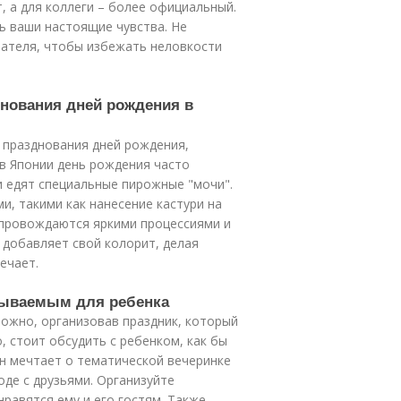
 а для коллеги – более официальный.
ь ваши настоящие чувства. Не
чателя, чтобы избежать неловкости
днования дней рождения в
 празднования дней рождения,
в Японии день рождения часто
и едят специальные пирожные "мочи".
и, такими как нанесение кастури на
опровождаются яркими процессиями и
 добавляет свой колорит, делая
ечает.
абываемым для ребенка
ожно, организовав праздник, который
, стоит обсудить с ребенком, как бы
н мечтает о тематической вечеринке
оде с друзьями. Организуйте
нравятся ему и его гостям. Также