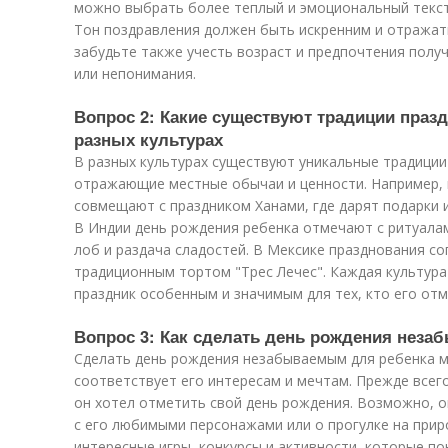
можно выбрать более теплый и эмоциональный текст,
Тон поздравления должен быть искренним и отражат
забудьте также учесть возраст и предпочтения полу
или непонимания.
Вопрос 2: Какие существуют традиции праз
разных культурах
В разных культурах существуют уникальные традиции
отражающие местные обычаи и ценности. Например, 
совмещают с праздником Ханами, где дарят подарки 
В Индии день рождения ребенка отмечают с ритуалам
лоб и раздача сладостей. В Мексике празднования с
традиционным тортом "Трес Лечес". Каждая культура
праздник особенным и значимым для тех, кто его отм
Вопрос 3: Как сделать день рождения нез
Сделать день рождения незабываемым для ребенка м
соответствует его интересам и мечтам. Прежде всего
он хотел отметить свой день рождения. Возможно, о
с его любимыми персонажами или о прогулке на прир
интересные игры, конкурсы и активности, которые по