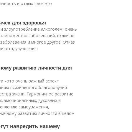
вность и отдых - все это
вычек для здоровья
е и злоупотребление алкоголем, очень
ть множество заболеваний, включая
заболевания и многое другое. Отказ
нитета, улучшению
чному развитию личности для
и - это очень важный аспект
анию психического благополучия
ества жизни. Гармоничное развитие
х, эмоциональных, духовных и
реплению самоуважения,
ничному развитию личности в целом.
огут навредить нашему