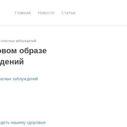
Главная
Новости
Статьи
5 опасных заблуждений
овом образе
ждений
пасных заблуждений
едить нашему здоровью