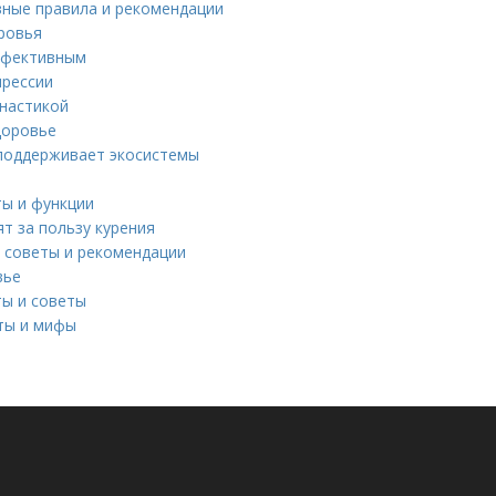
вные правила и рекомендации
ровья
эффективным
прессии
мнастикой
доровье
 поддерживает экосистемы
ты и функции
т за пользу курения
 советы и рекомендации
вье
ты и советы
кты и мифы