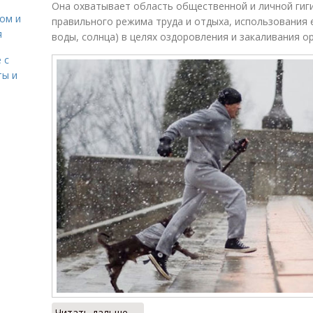
Она охватывает область общественной и личной гиги
сом и
правильного режима труда и отдыха, использования 
я
воды, солнца) в целях оздоровления и закаливания о
 с
ты и
Читать дальше →