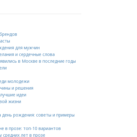
 брендов
пасты
ждения для мужчин
елания и сердечные слова
явились в Москве в последние годы
тели
реди молодежи
ичины и решения
 лучшие идеи
овой жизни
а день рождения: советы и примеры
е в прозе: топ-10 вариантов
 средних лет в прозе