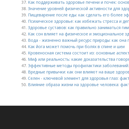
37.
Как поддерживать здоровье печени и почек: осно
38.
Значение уровней физической активности для здо
39.
Пищеварение после еды: как сделать его более 
40.
Психическое здоровье: как избежать стресса и де
41.
Здоровье суставов: как правильно заниматься ги
42.
Как сон влияет на физическое и эмоциональное з
43.
Вода - жизненно важный ресурс природы: как она
44.
Как йога может помочь при болях в спине и шеи
45.
Кровеносная система состоит из: основные аспек
46.
Миф или реальность: какие доказательства говоря
47.
Эффективные методы профилактики заболеваний:
48.
Вредные привычки: как они влияют на ваше здоро
49.
Селен - ключевой элемент для здоровья глаз: фак
50.
Влияние образа жизни на здоровье человека: фа