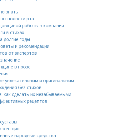
но знать
ены полости рта
годовщиной работы в компании
ги в стихах
на долгие годы
советы и рекомендации
тов от экспертов
 значение
нщине в прозе
ения
ние увлекательным и оригинальным
ождения без стихов
: как сделать их незабываемыми
эффективных рецептов
 суставы
х женщин
ренные народные средства