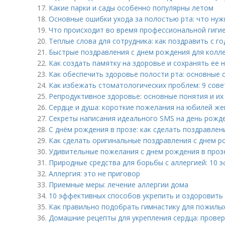
17.
Какие парки и сады особенно популярны летом
18.
Основные ошибки ухода за полостью рта: что нуж
19.
Что происходит во время профессиональной гиги
20.
Теплые слова для сотрудника: как поздравить с 
21.
Быстрые поздравления с днем рождения для колле
22.
Как создать памятку на здоровье и сохранять ее 
23.
Как обеспечить здоровье полости рта: основные 
24.
Как избежать стоматологических проблем: 9 сове
25.
Репродуктивное здоровье: основные понятия и их
26.
Сердце и душа: короткие пожелания на юбилей же
27.
Секреты написания идеального SMS на день рожд
28.
С днём рождения в прозе: как сделать поздравле
29.
Как сделать оригинальные поздравления с днем р
30.
Удивительные пожелания с днем рождения в прозе
31.
Природные средства для борьбы с аллергией: 10 
32.
Аллергия: это не приговор
33.
Приемные меры: лечение аллергии дома
34.
10 эффективных способов укрепить и оздоровить
35.
Как правильно подобрать гимнастику для пожилы
36.
Домашние рецепты для укрепления сердца: прове