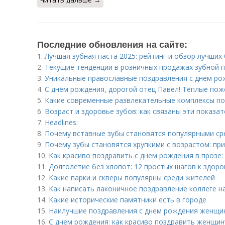
Последние обновления на сайте:
1.
Лучшая зубная паста 2025: рейтинг и обзор лучших
2.
Текущие тенденции в розничных продажах зубной 
3.
Уникальные православные поздравления с днем ро
4.
С днём рождения, дорогой отец Павел! Тёплые пож
5.
Какие современные развлекательные комплексы по
6.
Возраст и здоровье зубов: как связаны эти показа
7.
Headlines:
8.
Почему вставные зубы становятся популярными с
9.
Почему зубы становятся хрупкими с возрастом: пр
10.
Как красиво поздравить с днем рождения в прозе:
11.
Долголетие без хлопот: 12 простых шагов к здор
12.
Какие парки и скверы популярны среди жителей
13.
Как написать лаконичное поздравление коллеге н
14.
Какие исторические памятники есть в городе
15.
Наилучшие поздравления с днем рождения женщин
16.
С днем рождения: как красиво поздравить женщину