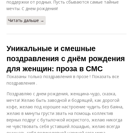
поддержки от родных. Пусть сбываются самые тайные
смс
смс
мечты. С днем рождения!
Читать дальше →
Письма для
Удивительные смс
короткого смс
Уникальные и смешные
поздравления с днём рождения
Текст для смс
Шаблонные смс
для женщин: проза в СМС
Показаны только поздравления в прозе ! Показать все
поздравления .
Поздравляю с днем рождения, женщина-чудо, сказка,
Юмористические смс
Написания для смс
мечта! Желаю быть заводной и бодрящей, как дорогой
кофе, желаю под хорошее настроение чудить без баяна,
желаю в минуты грусти звать на помощь коллектив
верных подруг с бутылочкой искристого, желаю никогда
не чувствовать себя уставшей лошадью, желаю всегда
Эмоциональные смс
ощущать себя великолепной царицей сего мира.