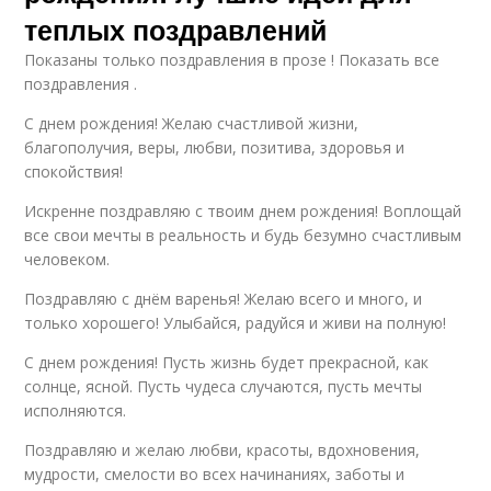
Открытки с днем
Короткий смс
теплых поздравлений
рождения
Показаны только поздравления в прозе ! Показать все
поздравления .
С днем рождения! Желаю счастливой жизни,
Стиль для короткого
Рождения со стихами
смс
благополучия, веры, любви, позитива, здоровья и
спокойствия!
Искренне поздравляю с твоим днем рождения! Воплощай
все свои мечты в реальность и будь безумно счастливым
Слова с днем
Рождения для
человеком.
рождения
именинников
Поздравляю с днём варенья! Желаю всего и много, и
только хорошего! Улыбайся, радуйся и живи на полную!
С днем рождения! Пусть жизнь будет прекрасной, как
Стиль для коротких
Тон для коротких смс
смс
солнце, ясной. Пусть чудеса случаются, пусть мечты
исполняются.
Поздравляю и желаю любви, красоты, вдохновения,
мудрости, смелости во всех начинаниях, заботы и
Язык для коротких
Размер для коротких