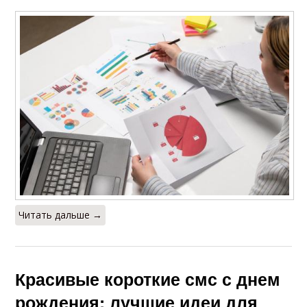
Смс в прозе
Смешные смс
Шаблоны для смс
Фразы в смешных смс
Оригинальные смс
Прикольный смс
Читать дальше →
Идеи для креативных
Идеи для смс
смс
Красивые короткие смс с днем
рождения: лучшие идеи для