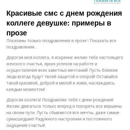
Показать все
Красивые смс с днем рождения
Смс-поздравления с
Рождения для
днем рождения
женщин
коллеге девушке: примеры в
прозе
Показаны только поздравления в прозе ! Показать все
Рождения для
Проза в смс
поздравления .
женщины
Дорогая моя коллега, я искренне желаю тебе настоящего
женского счастья, ярких успехов на работе и
осуществления всех заветных мечтаний! Пусть близкие
люди всегда будут твоей защитой и опорой! Оставайся
Искренность в смс
Креативность в смс
такой красивой, доброй и милой и живи, наслаждаясь
каждым моментом!
Дорогая коллега! Поздравляю тебя с днем рождения!
Желаю двигаться только вперед и покорять все вершины
Фразы в смс
Банальности в смс
на своем пути. Пусть сбываются все мечты, даже самые
сумасшедшие! Радужного настроения и постоянного
ощущения счастья!