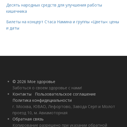
Десять народных средств для улучшения работы
кишечника
Билеты на концерт Стаса Намина и группы «Цветы»: цены
и даты
© 2026 Мое здоровье
Заботься о своем здоровье с нами!
Контакты
Пользовательское соглашение
Политика конфидециальности
г. Москва, ЮВАО, Лефортово, Завода Серп и Молот
проезд 10, м. Авиамоторная
Обратная связь
Копирование разрешено при указании обратной