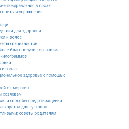
кие поздравления в прозе
 советы и упражнения
ышце
едствия для здоровья
жи и волос
оветы специалистов
общее благополучие организма
 килограммов
ровья
 и горла
оциональное здоровье с помощью
ожей от морщин
м хозяевам
твия и способы предотвращения
лекарства для суставов
стливыми: советы родителям