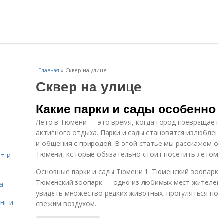
Главная
»
Сквер на улице
Сквер на улице
Какие парки и сады особенн
Лето в Тюмени — это время, когда город превращает
активного отдыха. Парки и сады становятся излюбле
и общения с природой. В этой статье мы расскажем о
Тюмени, которые обязательно стоит посетить летом
т и
Основные парки и сады Тюмени 1. Тюменский зоопарк
Тюменский зоопарк — одно из любимых мест жителей
а
увидеть множество редких животных, прогуляться по
нг и
свежим воздухом.