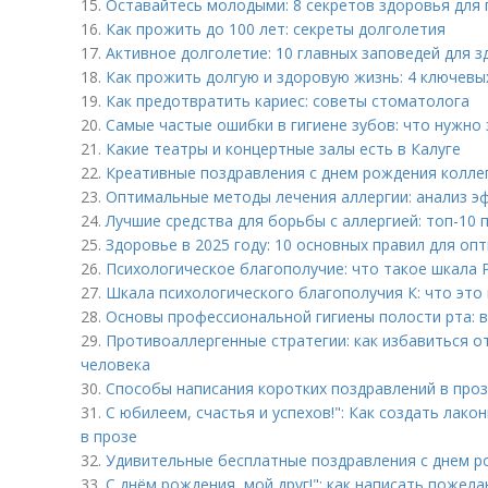
15.
Оставайтесь молодыми: 8 секретов здоровья для
16.
Как прожить до 100 лет: секреты долголетия
17.
Активное долголетие: 10 главных заповедей для 
18.
Как прожить долгую и здоровую жизнь: 4 ключевы
19.
Как предотвратить кариес: советы стоматолога
20.
Самые частые ошибки в гигиене зубов: что нужно
21.
Какие театры и концертные залы есть в Калуге
22.
Креативные поздравления с днем рождения коллег
23.
Оптимальные методы лечения аллергии: анализ э
24.
Лучшие средства для борьбы с аллергией: топ-10 
25.
Здоровье в 2025 году: 10 основных правил для оп
26.
Психологическое благополучие: что такое шкала 
27.
Шкала психологического благополучия К: что это 
28.
Основы профессиональной гигиены полости рта: в
29.
Противоаллергенные стратегии: как избавиться о
человека
30.
Способы написания коротких поздравлений в про
31.
С юбилеем, счастья и успехов!": Как создать лак
в прозе
32.
Удивительные бесплатные поздравления с днем р
33.
С днём рождения, мой друг!": как написать пожел