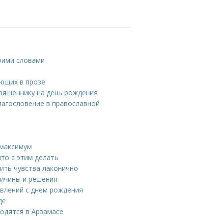
оими словами
ующих в прозе
священнику на день рождения
лагословение в православной
 максимум
то с этим делать
зить чувства лаконично
ричины и решения
авлений с днем рождения
де
одятся в Арзамасе