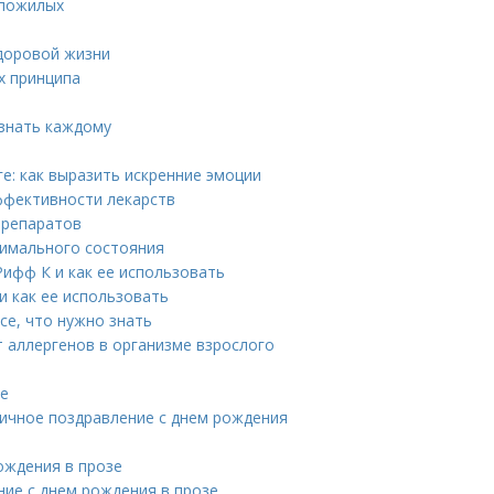
 пожилых
здоровой жизни
х принципа
 знать каждому
е: как выразить искренние эмоции
ффективности лекарств
препаратов
тимального состояния
Рифф К и как ее использовать
и как ее использовать
се, что нужно знать
т аллергенов в организме взрослого
зе
оничное поздравление с днем рождения
ождения в прозе
ание с днем рождения в прозе