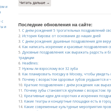
Читать дальше →
сом и
я
 с
Последние обновления на сайте:
ты и
1.
С днём рождения! 5 трогательных поздравлений св
2.
История Кирова: от основания до наших дней
3.
С днем рождения: душевные поздравления для вер
4.
Как написать искренние и красивые поздравления 
5.
Духовные поздравления: как выражать радость и б
традиции
6.
Headlines:
7.
Нужны ли взрослому все 32 зуба
8.
Как планировать поездку в Москву, чтобы увидеть
9.
Почему с возрастом здоровье зубов ухудшается и ч
10.
Краткие поздравления с днём рождения: как выра
11.
Почему зубы становятся хрупкими с возрастом: п
12.
Креативные идеи для коротких и искренних поздр
13.
Какие театры и концертные площадки есть в горо
14.
Какие современные культурные мероприятия пров