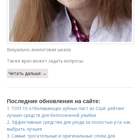
Визуально-аналоговая шкала
Также врач может задать вопросы:
Читать дальше →
Последние обновления на сайте:
1.
ТОП-10 отбеливающих зубных паст из США: рейтинг
лучших средств для белоснежной улыбки
2.
Эффективные средства для ухода за полостью рта: как
выбрать лучшее
3.
Самые трогательные и оригинальные слова для