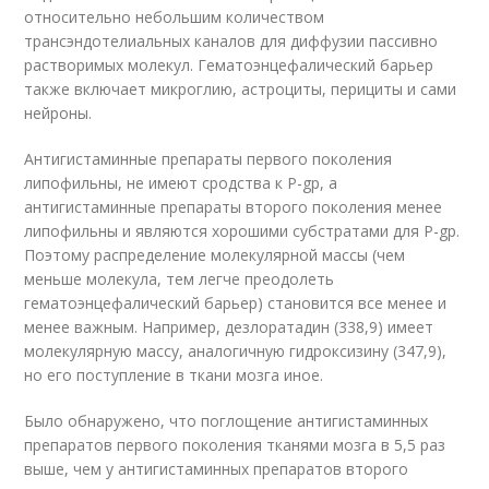
относительно небольшим количеством
трансэндотелиальных каналов для диффузии пассивно
растворимых молекул. Гематоэнцефалический барьер
также включает микроглию, астроциты, перициты и сами
нейроны.
Антигистаминные препараты первого поколения
липофильны, не имеют сродства к P-gp, а
антигистаминные препараты второго поколения менее
липофильны и являются хорошими субстратами для P-gp.
Поэтому распределение молекулярной массы (чем
меньше молекула, тем легче преодолеть
гематоэнцефалический барьер) становится все менее и
менее важным. Например, дезлоратадин (338,9) имеет
молекулярную массу, аналогичную гидроксизину (347,9),
но его поступление в ткани мозга иное.
Было обнаружено, что поглощение антигистаминных
препаратов первого поколения тканями мозга в 5,5 раз
выше, чем у антигистаминных препаратов второго