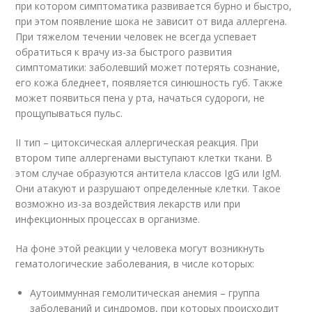
при котором симптоматика развивается бурно и быстро,
при этом появление шока не зависит от вида аллергена.
При тяжелом течении человек не всегда успевает
обратиться к врачу из-за быстрого развития
симптоматики: заболевший может потерять сознание,
его кожа бледнеет, появляется синюшность губ. Также
может появиться пена у рта, начаться судороги, не
прощупываться пульс.
II тип – цитоксическая аллергическая реакция. При
втором типе аллергенами выступают клетки ткани. В
этом случае образуются антитела классов IgG или IgM.
Они атакуют и разрушают определенные клетки. Такое
возможно из-за воздействия лекарств или при
инфекционных процессах в организме.
На фоне этой реакции у человека могут возникнуть
гематологические заболевания, в числе которых:
Аутоиммунная гемолитическая анемия – группа
заболеваний и синдромов, при которых происходит