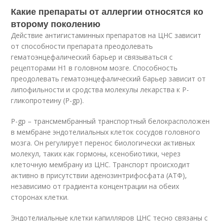
Какие препараты от аллергии относятся ко
второму поколению
Действие антигистаминных препаратов на ЦНС зависит
от способности препарата преодолевать
гематоэнцефалический барьер и связываться с
рецепторами H1 в головном мозге. Способность
преодолевать гематоэнцефалический барьер зависит от
липофильности и сродства молекулы лекарства к Р-
гликопротеину (P-gp).
P-gp – трансмембранный транспортный белокрасположен
в мембране эндотелиальных клеток сосудов головного
мозга. Он регулирует перенос биологически активных
молекул, таких как гормоны, ксенобиотики, через
клеточную мембрану из ЦНС. Транспорт происходит
активно в присутствии аденозинтрифосфата (АТФ),
независимо от градиента концентрации на обеих
сторонах клетки.
Эндотелиальные клетки капилляров ЦНС тесно связаны с