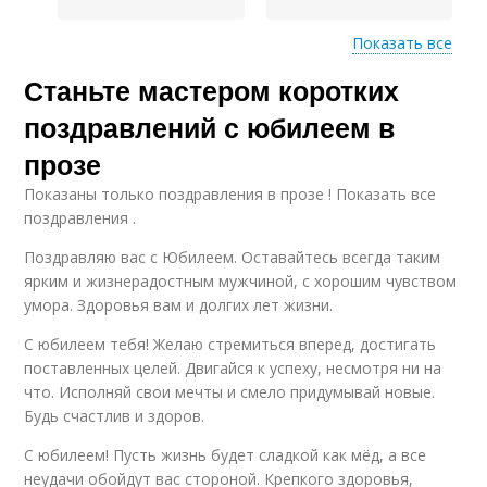
Показать все
Воздействия в
Станьте мастером коротких
Язык для короткого
коротком
поздравления
поздравлении
поздравлений с юбилеем в
прозе
Показаны только поздравления в прозе ! Показать все
Оригинальное
Короткое
поздравления .
поздравление
поздравление
Поздравляю вас с Юбилеем. Оставайтесь всегда таким
ярким и жизнерадостным мужчиной, с хорошим чувством
умора. Здоровья вам и долгих лет жизни.
Тон в коротком
Общий поздравление
поздравлении
С юбилеем тебя! Желаю стремиться вперед, достигать
поставленных целей. Двигайся к успеху, несмотря ни на
что. Исполняй свои мечты и смело придумывай новые.
Будь счастлив и здоров.
Поздравление на
С юбилеем! Пусть жизнь будет сладкой как мёд, а все
юбилей
неудачи обойдут вас стороной. Крепкого здоровья,