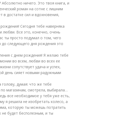
 Абсолютно ничего. Это твоя книга, и
ченческий роман на сотне с лишним
ет в достатке сил и вдохновения,
 рождения! Сегодня тебе наверняка
и любви. Все это, конечно, очень
ас ты просто подумал о том, чего
ы до следующего дня рождения это
ления с днем рождения! Я желаю тебе
монии во всем, любви во всех ее
жизни сопутствует удача и успех,
вой день сияет новыми радужными
 голову, думая: что же тебе
а по магазинам, смотрела, выбирала…
едь все необходимое у тебя уже есть,
му я решила не изобретать колесо, а
умма, которую ты можешь потратить
к не будет бесполезным, и ты