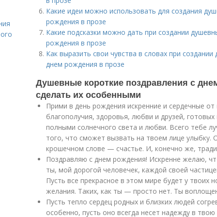
в прозе
Какие идеи можно использовать для создания душ
рождения в прозе
ния
Какие подсказки можно дать при создании душевн
лого
рождения в прозе
Как выразить свои чувства в словах при создании
днем рождения в прозе
Душевные короткие поздравления с днем
сделать их особенными
Прими в день рождения искренние и сердечные от
благополучия, здоровья, любви и друзей, готовых 
полными солнечного света и любви. Всего тебе л
того, что сможет вызвать на твоем лице улыбку. 
крошечном слове — счастье. И, конечно же, тради
Поздравляю с днем рождения! Искренне желаю, чт
ты, мой дорогой человечек, каждой своей частице
Пусть все прекрасное в этом мире будет у твоих н
желания. Таких, как ты — просто нет. Ты воплоще
Пусть тепло сердец родных и близких людей согрев
особенно, пусть оно всегда несет надежду в твою