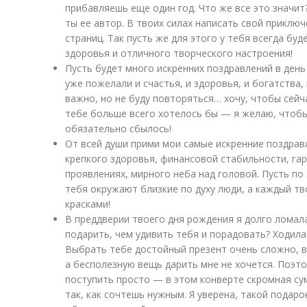
прибавляешь еще один год. Что же все это значит?
ты ее автор. В твоих силах написать свой приклю
страниц. Так пусть же для этого у тебя всегда буд
здоровья и отличного творческого настроения!
Пусть будет много искренних поздравлений в день
уже пожелали и счастья, и здоровья, и богатства, 
важно, но не буду повторяться… хочу, чтобы сейч
тебе больше всего хотелось бы — я желаю, чтоб
обязательно сбылось!
От всей души прими мои самые искренние поздрав
крепкого здоровья, финансовой стабильности, гар
проявлениях, мирного неба над головой. Пусть по 
тебя окружают близкие по духу люди, а каждый т
красками!
В преддверии твоего дня рождения я долго ломала
подарить, чем удивить тебя и порадовать? Ходил
Выбрать тебе достойный презент очень сложно, в
а бесполезную вещь дарить мне не хочется. Поэто
поступить просто — в этом конверте скромная с
так, как сочтешь нужным. Я уверена, такой подаро