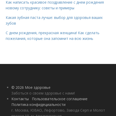
Как написать красивое поздравление с днем рождения
новому сотруднику: советы и примеры
Какая зубная паста лучше: выбор для здоровья ваших
зубов
С днем рождения, прекрасная женщина! Как сделать
пожелания, которые она запомнит на всю жизнь
© 2026 Мое здоровье
Заботься о своем здоровье с нами!
Контакты
Пользовательское соглашение
Политика конфидециальности
г. Москва, ЮВАО, Лефортово, Завода Серп и Молот
проезд 10, м. Авиамоторная