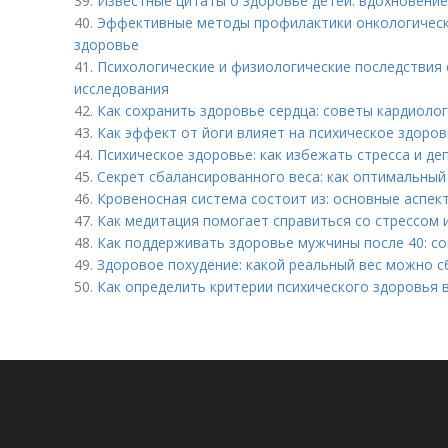
39.
Известные цитаты о здоровье детей: вдохновение
40.
Эффективные методы профилактики онкологически
здоровье
41.
Психологические и физиологические последствия 
исследования
42.
Как сохранить здоровье сердца: советы кардиоло
43.
Как эффект от йоги влияет на психическое здоро
44.
Психическое здоровье: как избежать стресса и де
45.
Секрет сбалансированного веса: как оптимальный
46.
Кровеносная система состоит из: основные аспек
47.
Как медитация помогает справиться со стрессом 
48.
Как поддерживать здоровье мужчины после 40: со
49.
Здоровое похудение: какой реальный вес можно с
50.
Как определить критерии психического здоровья в