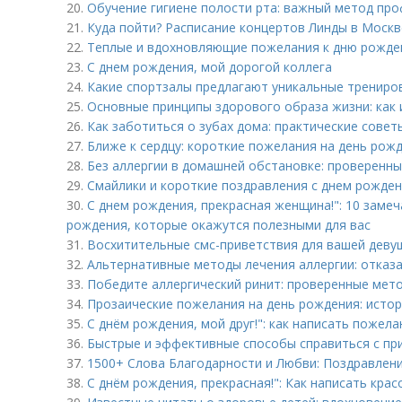
20.
Обучение гигиене полости рта: важный метод пр
21.
Куда пойти? Расписание концертов Линды в Моск
22.
Теплые и вдохновляющие пожелания к дню рожден
23.
С днем рождения, мой дорогой коллега
24.
Какие спортзалы предлагают уникальные трениро
25.
Основные принципы здорового образа жизни: как 
26.
Как заботиться о зубах дома: практические совет
27.
Ближе к сердцу: короткие пожелания на день рожд
28.
Без аллергии в домашней обстановке: проверенн
29.
Смайлики и короткие поздравления с днем рожден
30.
С днем рождения, прекрасная женщина!": 10 заме
рождения, которые окажутся полезными для вас
31.
Восхитительные смс-приветствия для вашей деву
32.
Альтернативные методы лечения аллергии: отказа
33.
Победите аллергический ринит: проверенные мет
34.
Прозаические пожелания на день рождения: истор
35.
С днём рождения, мой друг!": как написать пожел
36.
Быстрые и эффективные способы справиться с пр
37.
1500+ Слова Благодарности и Любви: Поздравлен
38.
С днём рождения, прекрасная!": Как написать кра