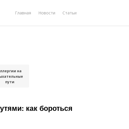
Главная
Новости
Статьи
ллергии на
ыхательные
пути
тями: как бороться