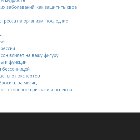
 и мудрость
х заболеваний: как защитить свое
стресса на организм: последние
га
вье
прессии
 сон влияет на вашу фигуру
ты и функции
и бессонницей
веты от экспертов
бросить за месяц
оз: основные признаки и аспекты