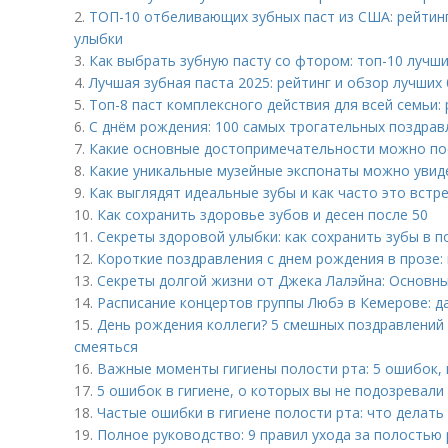
2.
ТОП-10 отбеливающих зубных паст из США: рейтин
улыбки
3.
Как выбрать зубную пасту со фтором: топ-10 лучш
4.
Лучшая зубная паста 2025: рейтинг и обзор лучших
5.
Топ-8 паст комплексного действия для всей семьи:
6.
С днём рождения: 100 самых трогательных поздрав
7.
Какие основные достопримечательности можно по
8.
Какие уникальные музейные экспонаты можно увид
9.
Как выглядят идеальные зубы и как часто это встр
10.
Как сохранить здоровье зубов и десен после 50
11.
Секреты здоровой улыбки: как сохранить зубы в 
12.
Короткие поздравления с днем рождения в прозе: 
13.
Секреты долгой жизни от Джека Лалэйна: Основны
14.
Расписание концертов группы Любэ в Кемерове: д
15.
День рождения коллеги? 5 смешных поздравлений 
смеяться
16.
Важные моменты гигиены полости рта: 5 ошибок, 
17.
5 ошибок в гигиене, о которых вы не подозревали
18.
Частые ошибки в гигиене полости рта: что делать
19.
Полное руководство: 9 правил ухода за полостью 