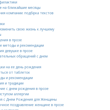
офилактики
ве на ближайшие месяцы
ия компании: подбірка текстов
вки
изменить свою жизнь к лучшему
ы
ения в прозе
ые методы и рекомендации
ия девушке в прозе
чательных обращений с днем
шки на ее день рождения
ться от таблеток
оды и рекомендации
ия и традиции
ание с днем рождения в прозе
иступом аллергии
ия с Днем Рождения для Женщины
сочное поздравление женщине в прозе