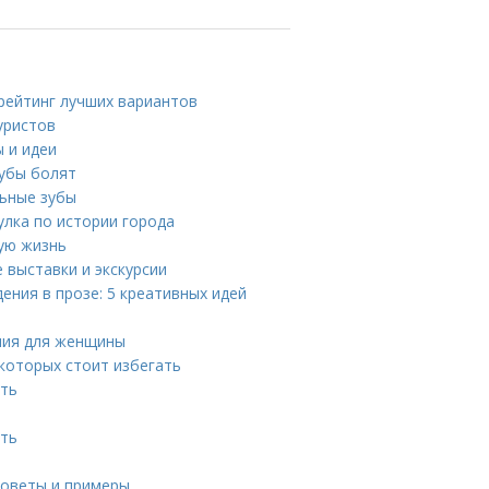
 рейтинг лучших вариантов
уристов
 и идеи
зубы болят
льные зубы
лка по истории города
гую жизнь
 выставки и экскурсии
ния в прозе: 5 креативных идей
ния для женщины
которых стоит избегать
ить
ать
советы и примеры