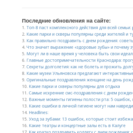
Последние обновления на сайте:
1.
Топ-8 паст комплексного действия для всей семьи:
2.
Какие парки и скверы популярны среди жителей и т
3.
Как правильно поздравить с днем рождения: советы
4.
Что значит выражение «здоровые зубы» и почему 
5.
Могут ли в наше время у человека быть свои идеа
6.
Главные достопримечательности Краснодара: прогу
7.
Секреты долголетия: как не болеть и прожить дол
8.
Какие музеи Ульяновска предлагают интерактивные
9.
Оригинальные поздравления женщине на день рожде
10.
Какие парки и скверы популярны для отдыха
11.
Самые искренние смс-поздравления с днем рожде
12.
Важные моменты гигиены полости рта: 5 ошибок, 
13.
Какие ошибки в личной гигиене могут нам навред
14.
Headlines:
15.
Уход за зубами: 13 ошибок, которые стоит избеж
16.
Какие театры и концертные залы есть в Калуге
17.
Как кратко поздравить коллегу с днем рождения: 