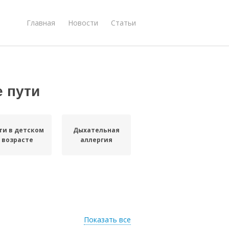
Главная
Новости
Статьи
 пути
ти в детском
Дыхательная
возрасте
аллергия
Показать все