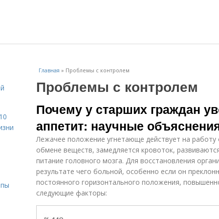
Главная
»
Проблемы с контролем
Проблемы с контролем
ой
Почему у старших граждан у
10
аппетит: научные объяснени
изни
Лежачее положение угнетающе действует на работу 
обмене веществ, замедляется кровоток, развиваются
питание головного мозга. Для восстановления орган
результате чего больной, особенно если он преклон
постоянного горизонтального положения, повышенн
ипы
следующие факторы: