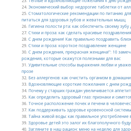
23.
Теплые и вдохновляющие пожелания к дню рожден
24.
Экономический выбор: недорогие таблетки от ал
25.
Стоматологические рекомендации по питанию для 
питаться для здоровья зубов и жевательных мышц
26.
Гигиена полости рта: как обеспечить своему зубу
27.
Стихи и проза: как сделать красивые поздравлен
28.
С днем рождения! Как правильно поздравить близк
29.
Стихи и проза: короткое поздравление женщине
30.
С днем рождения, прекрасная женщина!": 10 заме
рождения, которые окажутся полезными для вас
31.
Удивительные способы выражения любви и уваже
прозе
32.
Без аллергенов: как очистить организм в домашни
33.
Вдохновляющие короткие пожелания с днем рожд
34.
Почему у старших граждан увеличивается аппетит
35.
Как определить здоровый глаз: признаки и симпт
36.
Точное расположение почек и печени в человече
37.
Как поддерживать здоровье кровеносной системы
38.
Тайна живой воды: как правильное употребление 
39.
Здоровье детей это залог их благополучного буд
40.
Загляните в наш рацион: меню на неделю для здо