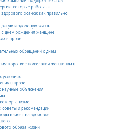
ия компании: подбірка текстов
лергии, которые работают
здорового осанка: как правильно
 долгую и здоровую жизнь
ия с днем рождения женщине
их в прозе
чательных обращений с днем
ния: короткие пожелания женщинам в
х условиях
ения в прозе
: научные объяснения
омы
ском организме
: советы и рекомендации
воды влияет на здоровье
ущего
рового образа жизни