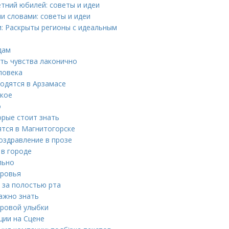
етний юбилей: советы и идеи
и словами: советы и идеи
и: Раскрыты регионы с идеальным
дам
ить чувства лаконично
ловека
одятся в Арзамасе
акое
о
орые стоит знать
ятся в Магнитогорске
оздравление в прозе
 в городе
льно
оровья
 за полостью рта
важно знать
оровой улыбки
ции на Сцене