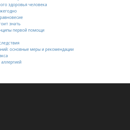
ого здоровья человека
ежегодно
 равновесие
тоит знать
инципы первой помощи
следствия
ний: основные меры и рекомендации
акса
 аллергией