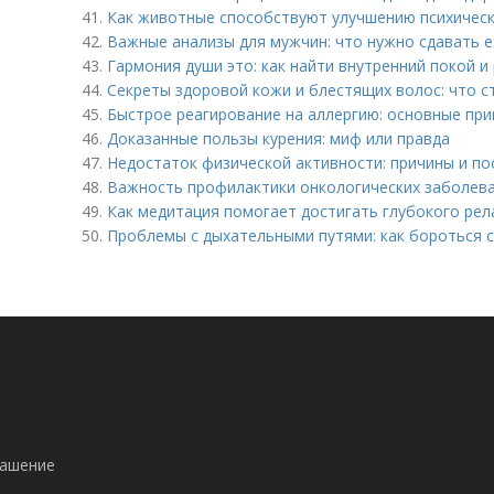
41.
Как животные способствуют улучшению психическ
42.
Важные анализы для мужчин: что нужно сдавать 
43.
Гармония души это: как найти внутренний покой и
44.
Секреты здоровой кожи и блестящих волос: что с
45.
Быстрое реагирование на аллергию: основные пр
46.
Доказанные пользы курения: миф или правда
47.
Недостаток физической активности: причины и по
48.
Важность профилактики онкологических заболева
49.
Как медитация помогает достигать глубокого рел
50.
Проблемы с дыхательными путями: как бороться с
!
лашение