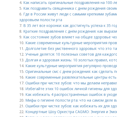
4.
Как написать оригинальные поздравления на 100-л
5.
Как поздравить священника с днем рождения своим
6.
Где в России живут люди с самыми крепкими зубам
здоровьем полости рта
7.
В 35 лет все коронки: как достигнуть успеха к 35 го
8.
Краткие поздравления с днём рождения: как выраз
9.
Как состояние зубов влияет на общее здоровье че
10.
Какие современные культурные мероприятия пров
11.
Долголетие без умственного здоровья: что это т
12.
Ученые делятся: 10 полезных советов для каждог
13.
Долгая и здоровая жизнь: 10 золотых правил, кот
14.
Какие культурные мероприятия регулярно провод
15.
Оригинальные смс с днем рождения: как сделать п
16.
Какие современные развлекательные центры есть
17.
Ошибки при чистке зубов: что мы делаем неправи
18.
Избегайте этих 10 ошибок личной гигиены для зд
19.
Как избежать 4 распространённых ошибок в уходе
20.
Мифы о гигиене полости рта: что на самом деле 
21.
Ошибки при чистке зубов: как избежать их для зд
22.
Концертные Шоу Оркестра CAGMO: Энергия и Эмо