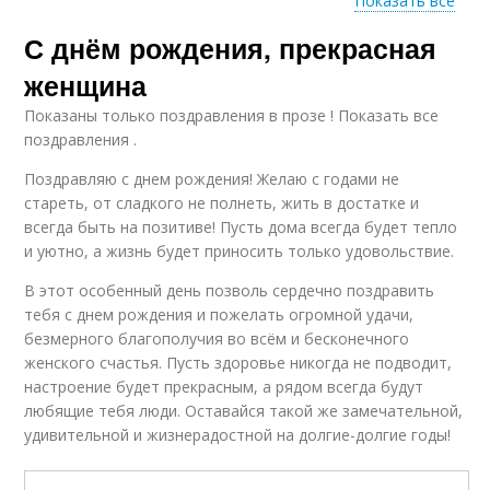
Показать все
С днём рождения, прекрасная
Письма для
Известные писатели
поздравления
женщина
Показаны только поздравления в прозе ! Показать все
поздравления .
Поздравления с днем
Поздравляю с днем рождения! Желаю с годами не
рождения
стареть, от сладкого не полнеть, жить в достатке и
всегда быть на позитиве! Пусть дома всегда будет тепло
и уютно, а жизнь будет приносить только удовольствие.
В этот особенный день позволь сердечно поздравить
тебя с днем рождения и пожелать огромной удачи,
безмерного благополучия во всём и бесконечного
женского счастья. Пусть здоровье никогда не подводит,
настроение будет прекрасным, а рядом всегда будут
любящие тебя люди. Оставайся такой же замечательной,
удивительной и жизнерадостной на долгие-долгие годы!