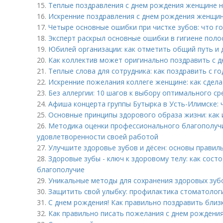
15.
Теплые поздравления с днем рождения женщине на
16.
Искренние поздравления с днем рождения женщин
17.
Четыре основные ошибки при чистке зубов: что г
18.
Эксперт раскрыл основные ошибки в гигиене поло
19.
Юбилей организации: как отметить общий путь и
20.
Как коллектив может оригинально поздравить с д
21.
Теплые слова для сотрудника: как поздравить с 
22.
Искренние пожелания коллеге женщине: как сдел
23.
Без аллергии: 10 шагов к выбору оптимального ср
24.
Афиша концерта группы Бутырка в Усть-Илимске: 
25.
Основные принципы здорового образа жизни: как 
26.
Методика оценки профессионального благополучи
удовлетворенности своей работой
27.
Улучшите здоровье зубов и дёсен: основы правил
28.
Здоровые зубы - ключ к здоровому телу: как сост
благополучие
29.
Уникальные методы для сохранения здоровых зуб
30.
Защитить свой улыбку: профилактика стоматолог
31.
С днем рождения! Как правильно поздравить близк
32.
Как правильно писать пожелания с днем рождения