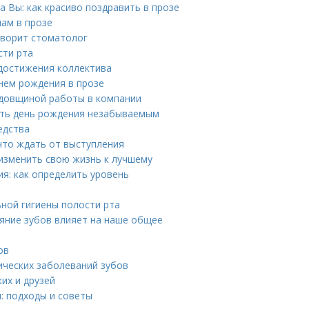
 Вы: как красиво поздравить в прозе
ам в прозе
оворит стоматолог
сти рта
 достижения коллектива
нем рождения в прозе
годовщиной работы в компании
ать день рождения незабываемым
едства
что ждать от выступления
изменить свою жизнь к лучшему
я: как определить уровень
ьной гигиены полости рта
ояние зубов влияет на наше общее
ов
ических заболеваний зубов
их и друзей
: подходы и советы