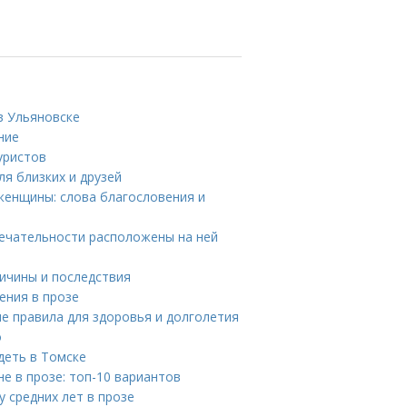
в Ульяновске
ние
уристов
я близких и друзей
женщины: слова благословения и
мечательности расположены на ней
ичины и последствия
ения в прозе
е правила для здоровья и долголетия
о
деть в Томске
е в прозе: топ-10 вариантов
 средних лет в прозе