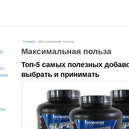
Главная
»
Максимальная польза
Максимальная польза
ой
Топ-5 самых полезных добаво
10
выбрать и принимать
изни
ипы