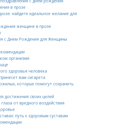
 поздравления с днем рождения
ения в прозе
прозе: найдите идеальное желание для
ождения женщине в прозе
ы
ия с Днем Рождения для Женщины
рекомендации
ском организме
ышце
ого здоровья человека
 принесет вам сигарета
пожилых, которые помогут сохранить
ля достижения своих целей
 глаза от вредного воздействия
доровье
тавах: путь к здоровым суставам
комендации