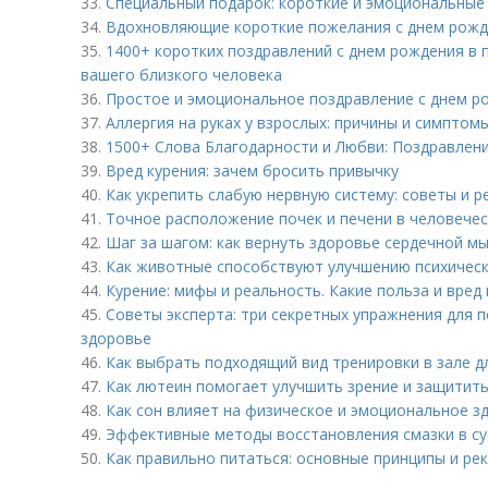
33.
Специальный подарок: короткие и эмоциональные
34.
Вдохновляющие короткие пожелания с днем рожд
35.
1400+ коротких поздравлений с днем рождения в 
вашего близкого человека
36.
Простое и эмоциональное поздравление с днем р
37.
Аллергия на руках у взрослых: причины и симптом
38.
1500+ Слова Благодарности и Любви: Поздравлен
39.
Вред курения: зачем бросить привычку
40.
Как укрепить слабую нервную систему: советы и 
41.
Точное расположение почек и печени в человече
42.
Шаг за шагом: как вернуть здоровье сердечной м
43.
Как животные способствуют улучшению психическ
44.
Курение: мифы и реальность. Какие польза и вред
45.
Советы эксперта: три секретных упражнения для 
здоровье
46.
Как выбрать подходящий вид тренировки в зале д
47.
Как лютеин помогает улучшить зрение и защитить
48.
Как сон влияет на физическое и эмоциональное з
49.
Эффективные методы восстановления смазки в сус
50.
Как правильно питаться: основные принципы и ре