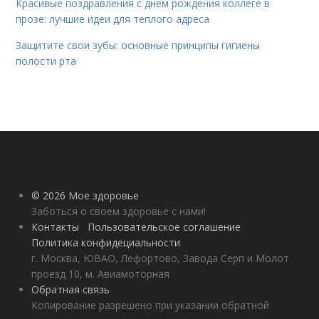
Красивые поздравления с днем рождения коллеге в
прозе: лучшие идеи для теплого адреса
Защитите свои зубы: основные принципы гигиены
полости рта
© 2026 Мое здоровье
Заботься о своем здоровье с нами!
Контакты
Пользовательское соглашение
Политика конфидециальности
г. Москва, ЮВАО, Лефортово, Завода Серп и Молот
проезд 10, м. Авиамоторная
Обратная связь
Копирование разрешено при указании обратной