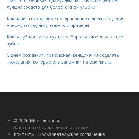
ТОП-10 отбеливающих зубных паст из США: рейтинг
лучших средств для белоснежной улыбки
Как написать красивое поздравление с днем рождения
новому сотруднику: советы и примеры
Какая зубная паста лучше: выбор для здоровья ваших
зубов
С днем рождения, прекрасная женщина! Как сделать
пожелания, которые она запомнит на всю жизнь
© 2026 Мое здоровье
Заботься о своем здоровье с нами!
Контакты
Пользовательское соглашение