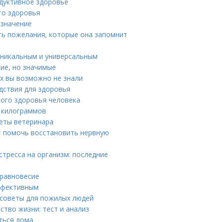
одуктивное здоровье
го здоровья
 значение
ть пожелания, которые она запомнит
уникальным и универсальным
ие, но значимые
х вы возможно не знали
едствия для здоровья
ого здоровья человека
 килограммов
веты ветеринара
т помочь восстановить нервную
стресса на организм: последние
 равновесие
эффективным
 советы для пожилых людей
ство жизни: тест и анализ
ться дома