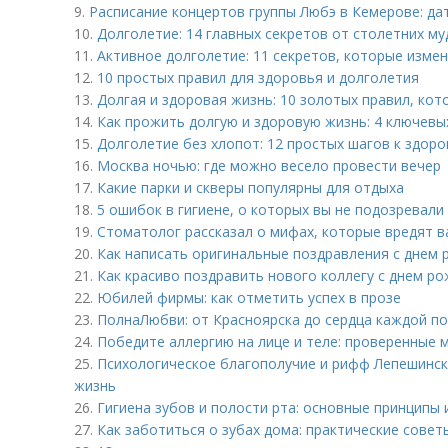
9.
Расписание концертов группы Любэ в Кемерове: да
10.
Долголетие: 14 главных секретов от столетних м
11.
Активное долголетие: 11 секретов, которые изме
12.
10 простых правил для здоровья и долголетия
13.
Долгая и здоровая жизнь: 10 золотых правил, кот
14.
Как прожить долгую и здоровую жизнь: 4 ключевы
15.
Долголетие без хлопот: 12 простых шагов к здор
16.
Москва ночью: где можно весело провести вечер
17.
Какие парки и скверы популярны для отдыха
18.
5 ошибок в гигиене, о которых вы не подозревали
19.
Стоматолог рассказал о мифах, которые вредят 
20.
Как написать оригинальные поздравления с днем 
21.
Как красиво поздравить нового коллегу с днем ро
22.
Юбилей фирмы: как отметить успех в прозе
23.
ПолнаЛюбви: от Красноярска до сердца каждой п
24.
Победите аллергию на лице и теле: проверенные 
25.
Психологическое благополучие и рифф Лепешинский
жизнь
26.
Гигиена зубов и полости рта: основные принципы 
27.
Как заботиться о зубах дома: практические совет