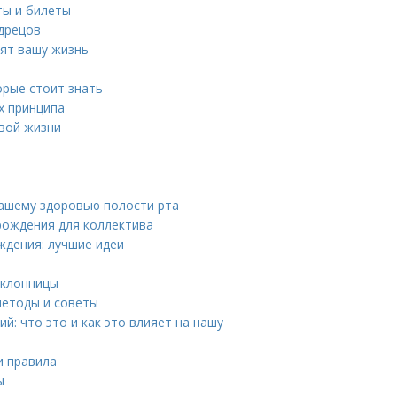
ты и билеты
удрецов
нят вашу жизнь
орые стоит знать
х принципа
овой жизни
вашему здоровью полости рта
рождения для коллектива
ждения: лучшие идеи
оклонницы
методы и советы
: что это и как это влияет на нашу
и правила
ы