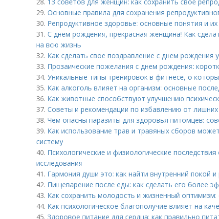
28.
13 советов для женщин: как сохранить свое репр
29.
Основные правила для сохранения репродуктивно
30.
Репродуктивное здоровье: основные понятия и их
31.
С днем рождения, прекрасная женщина! Как сдела
на всю жизнь
32.
Как сделать свое поздравление с днем рождения 
33.
Прозаические пожелания с днем рождения: коротк
34.
Уникальные типы тренировок в фитнесе, о которы
35.
Как алкоголь влияет на организм: основные посл
36.
Как животные способствуют улучшению психическ
37.
Советы и рекомендации по избавлению от лишних
38.
Чем опасны паразиты для здоровья питомцев: со
39.
Как использование трав и травяных сборов може
систему
40.
Психологические и физиологические последствия 
исследования
41.
Гармония души это: как найти внутренний покой и
42.
Пищеварение после еды: как сделать его более 
43.
Как сохранить молодость и жизненный оптимизм:
44.
Как психологическое благополучие влияет на каче
45.
Здоровое питание для сердца: как правильно пита