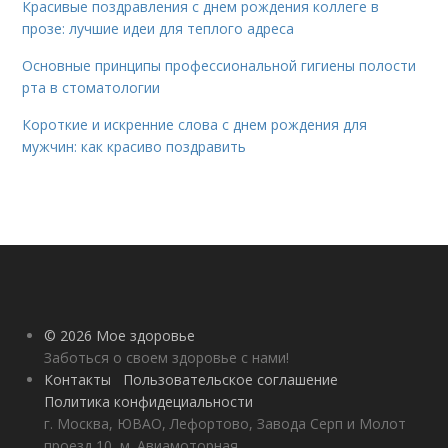
Красивые поздравления с днем рождения коллеге в
прозе: лучшие идеи для теплого адреса
Основные принципы профессиональной гигиены полости
рта в стоматологии
Короткие и искренние слова с днем рождения для
мужчин: как красиво поздравить
© 2026 Мое здоровье
Заботься о своем здоровье с нами!
Контакты
Пользовательское соглашение
Политика конфидециальности
г. Москва, ЮВАО, Лефортово, Завода Серп и Молот
проезд 10, м. Авиамоторная