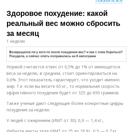
Показать все
Здоровое похудение: какой
Активность при
Сахара для успешного
здоровом похудении
похудения
реальный вес можно сбросить
за месяц
1 неделю
Нормой считается отвес от 0,5% до 1% от имеющегося
веса за неделю, в среднем, стоит ориентироваться на
0,6%. Этот показатель гарантирует, что уходит именно
жир. Т.е. если вы весите 65 кг., то нормальная скорость
эффективного похудения будет от 325 до 650 граммов.
Также ученые дают следующие более конкретные цифры
похудения за неделю:
У людей с ожирением (ИМТ от 30): 0,9 — 1,4 кг.,
Избыток массы тела (ИМТ от 25 до 29,9) : 0,5 — 0,7 кг.,