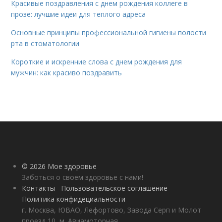
Красивые поздравления с днем рождения коллеге в
прозе: лучшие идеи для теплого адреса
Основные принципы профессиональной гигиены полости
рта в стоматологии
Короткие и искренние слова с днем рождения для
мужчин: как красиво поздравить
© 2026 Мое здоровье
Заботься о своем здоровье с нами!
Контакты
Пользовательское соглашение
Политика конфидециальности
г. Москва, ЮВАО, Лефортово, Завода Серп и Молот
проезд 10, м. Авиамоторная