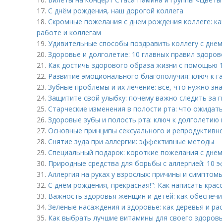
17.
С днём рождения, наш дорогой коллега
18.
Скромные пожелания с днем рождения коллеге: ка
работе и коллегам
19.
Удивительные способы поздравить коллегу с днем
20.
Здоровье и долголетие: 10 главных правил здоро
21.
Как достичь здорового образа жизни с помощью 
22.
Развитие эмоционального благополучия: ключ к 
23.
Зубные проблемы и их лечение: все, что нужно зн
24.
Защитите свой улыбку: почему важно следить за 
25.
Старческие изменения в полости рта: что ожидать
26.
Здоровые зубы и полость рта: ключ к долголетию 
27.
Основные принципы сексуального и репродуктивн
28.
Снятие зуда при аллергии: эффективные методы
29.
Специальный подарок: короткие пожелания с дне
30.
Природные средства для борьбы с аллергией: 10 
31.
Аллергия на руках у взрослых: причины и симптом
32.
С днём рождения, прекрасная!": Как написать кра
33.
Важность здоровья женщин и детей: как обеспечи
34.
Зеленые насаждения и здоровье: как деревья и р
35.
Как выбрать лучшие витамины для своего здоровь