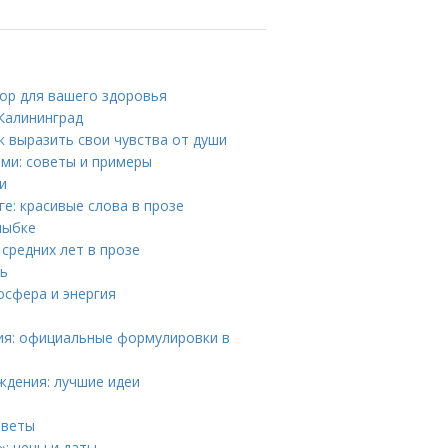
ор для вашего здоровья
Калининград
к выразить свои чувства от души
ми: советы и примеры
и
е: красивые слова в прозе
лыбке
средних лет в прозе
ть
осфера и энергия
ния: официальные формулировки в
ждения: лучшие идеи
оветы
: цены и даты