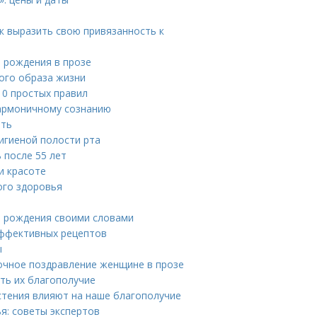
к выразить свою привязанность к
 рождения в прозе
вого образа жизни
10 простых правил
гармоничному сознанию
ать
гигиеной полости рта
 после 55 лет
и красоте
ого здоровья
м рождения своими словами
эффективных рецептов
ы
сочное поздравление женщине в прозе
ть их благополучие
астения влияют на наше благополучие
я: советы экспертов