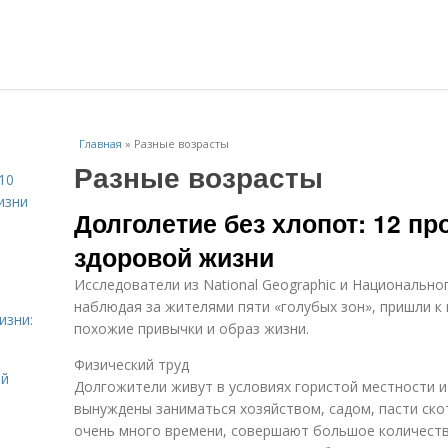
Главная
»
Разные возрасты
Разные возрасты
10
изни
Долголетие без хлопот: 12 пр
здоровой жизни
Исследователи из National Geographic и Национально
наблюдая за жителями пяти «голубых зон», пришли к
изни:
похожие привычки и образ жизни.
Физический труд
ой
Долгожители живут в условиях гористой местности 
вынуждены заниматься хозяйством, садом, пасти ско
очень много времени, совершают большое количество