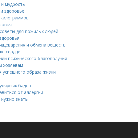
 и мудрость
 и здоровье
 килограммов
ровья
 советы для пожилых людей
 здоровья
пищеварения и обмена веществ
ше сердце
ении психического благополучия
м хозяевам
я успешного образа жизни
пулярных бадов
авиться от аллергии
 нужно знать