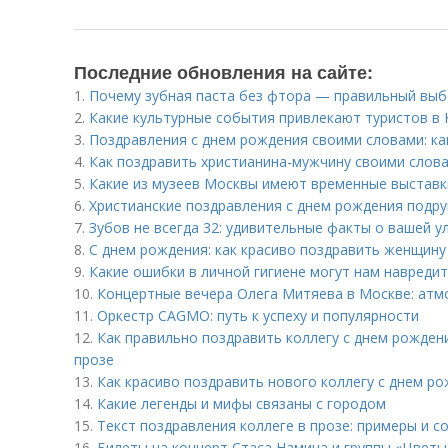
Последние обновления на сайте:
1.
Почему зубная паста без фтора — правильный выб
2.
Какие культурные события привлекают туристов в 
3.
Поздравления с днем рождения своими словами: ка
4.
Как поздравить христианина-мужчину своими слова
5.
Какие из музеев Москвы имеют временные выставк
6.
Христианские поздравления с днем рождения подруг
7.
Зубов не всегда 32: удивительные факты о вашей у
8.
С днем рождения: как красиво поздравить женщину 
9.
Какие ошибки в личной гигиене могут нам навреди
10.
Концертные вечера Олега Митяева в Москве: атм
11.
Оркестр CAGMO: путь к успеху и популярности
12.
Как правильно поздравить коллегу с днем рожде
прозе
13.
Как красиво поздравить нового коллегу с днем ро
14.
Какие легенды и мифы связаны с городом
15.
Текст поздравления коллеге в прозе: примеры и с
16.
Билеты на концерт Стаса Намина и группы «Цветы»