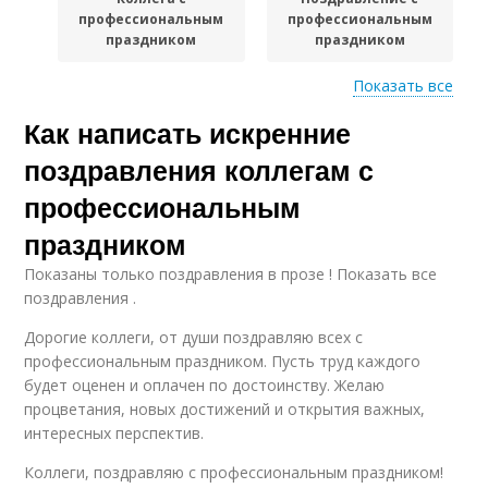
профессиональным
профессиональным
праздником
праздником
Показать все
Как написать искренние
Поздравления с
Юмор в поздравлении
подарком
поздравления коллегам с
профессиональным
праздником
Хорошие
Поздравления для
поздравления
разных профессий
Показаны только поздравления в прозе ! Показать все
поздравления .
Дорогие коллеги, от души поздравляю всех с
профессиональным праздником. Пусть труд каждого
будет оценен и оплачен по достоинству. Желаю
процветания, новых достижений и открытия важных,
интересных перспектив.
Коллеги, поздравляю с профессиональным праздником!