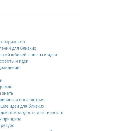
их вариантов
лений для близких
етний юбилей: советы и идеи
советы и идеи
дравлений
ии
Кремль
и знать
ричины и последствия
шие идеи для близких
одлить молодость и активность
х принципа
 ресурс