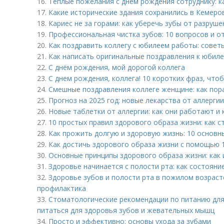
16.
Теплые пожелания с днем рождения сотруднику: к
17.
Какие исторические здания сохранились в Кемеро
18.
Кариес не за горами: как уберечь зубы от разруше
19.
Профессиональная чистка зубов: 10 вопросов и о
20.
Как поздравить коллегу с юбилеем работы: советы
21.
Как написать оригинальные поздравления к юбил
22.
С днём рождения, мой дорогой коллега
23.
С днем рождения, коллега! 10 коротких фраз, что
24.
Смешные поздравления коллеге женщине: как пор
25.
Прогноз на 2025 год: новые лекарства от аллергии
26.
Новые таблетки от аллергии: как они работают и
27.
10 простых правил здорового образа жизни: как с
28.
Как прожить долгую и здоровую жизнь: 10 основн
29.
Как достичь здорового образа жизни с помощью 
30.
Основные принципы здорового образа жизни: как 
31.
Здоровье начинается с полости рта: как состояни
32.
Здоровье зубов и полости рта в пожилом возраст
профилактика
33.
Стоматологические рекомендации по питанию для 
питаться для здоровья зубов и жевательных мышц
34.
Просто и эффективно: основы ухода за зубами