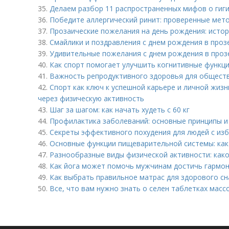
35.
Делаем разбор 11 распространенных мифов о гиги
36.
Победите аллергический ринит: проверенные мет
37.
Прозаические пожелания на день рождения: истор
38.
Смайлики и поздравления с днем рождения в проз
39.
Удивительные пожелания с днем рождения в прозе
40.
Как спорт помогает улучшить когнитивные функци
41.
Важность репродуктивного здоровья для обществ
42.
Спорт как ключ к успешной карьере и личной жизн
через физическую активность
43.
Шаг за шагом: как начать худеть с 60 кг
44.
Профилактика заболеваний: основные принципы 
45.
Секреты эффективного похудения для людей с из
46.
Основные функции пищеварительной системы: как
47.
Разнообразные виды физической активности: как
48.
Как йога может помочь мужчинам достичь гармон
49.
Как выбрать правильное матрас для здорового сн
50.
Все, что вам нужно знать о селен таблетках массо