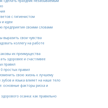
ак сделать праздник незабываемым
во
ния
тветов с гигиенистом
 и идеи
ею предприятия своими словами
бы выразить свои чувства
адовать коллегу на работе
 каковы их преимущества
тать здоровее и счастливее
ых правил
10 простых правил
изменить свою жизнь к лучшему
е зубов и языка влияет на наше тело
е: основные факторы риска и
здорового осанка: как правильно