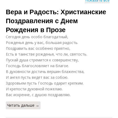
Показать все
Вера и Радость: Христианские
Поздравление через
Устное поздравление
сообщения
Поздравления с Днем
Рождения в Прозе
Сегодня день особо благодатный,
Личные
Оригинальное
Рожденья день у вас, большая радость.
предпочтения
поздравление
Поздравить вас особенно приятно,
Есть в таинстве рожденья, что ли, святость.
Пускай душа стремится к совершенству,
Господь благословляет на благое.
Поздравления для
В духовности достичь вершин блаженства,
нового коллеги
И ангел пусть ведёт вас за собою.
Здоровьем пусть Господь одарит крепким.
И крепости духовной пожелаю.
Вас искренне, с душою поздравляю.
Читать дальше →