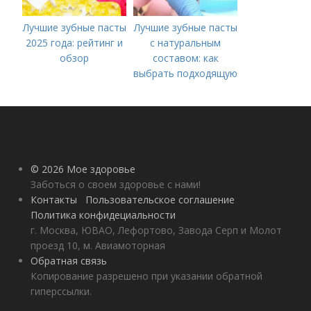
Лучшие зубные пасты
Лучшие зубные пасты
2025 года: рейтинг и
с натуральным
обзор
составом: как
выбрать подходящую
для вас
© 2026 Мое здоровье
Заботься о своем здоровье с нами!
Контакты
Пользовательское соглашение
Политика конфидециальности
г. Москва, ЮВАО, Лефортово, Завода Серп и Молот
проезд 10, м. Авиамоторная
Обратная связь
Копирование разрешено при указании обратной
гиперссылки.