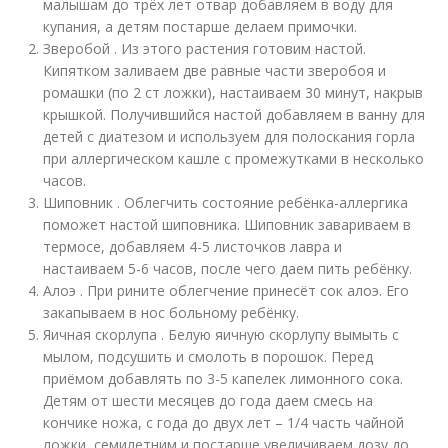
малышам до трёх лет отвар добавляем в воду для
купания, а детям постарше делаем примочки.
Зверобой . Из этого растения готовим настой.
Кипятком заливаем две равные части зверобоя и
ромашки (по 2 ст ложки), настаиваем 30 минут, накрыв
крышкой. Получившийся настой добавляем в ванну для
детей с диатезом и используем для полоскания горла
при аллергическом кашле с промежутками в несколько
часов.
Шиповник . Облегчить состояние ребёнка-аллергика
поможет настой шиповника. Шиповник завариваем в
термосе, добавляем 4-5 листочков лавра и
настаиваем 5-6 часов, после чего даем пить ребёнку.
Алоэ . При рините облегчение принесёт сок алоэ. Его
закапываем в нос больному ребёнку.
Яичная скорлупа . Белую яичную скорлупу вымыть с
мылом, подсушить и смолоть в порошок. Перед
приёмом добавлять по 3-5 капелек лимонного сока.
Детям от шести месяцев до года даем смесь на
кончике ножа, с года до двух лет – 1/4 часть чайной
ложки, семилетним и постарше увеличиваем дозу до