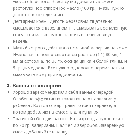
уксуса яблочного. Через сутки добавить к смеси
растопленное сливочное масло (100 гр.). Мазь нужно
держать в холодильнике.
Дегтярный крем . Деготь березовый тщательно
смешивается с вазелином 1:1. Смазывать воспаленную
кожу этой мазью нужно на ночь в течение двух
недель.
Мазь быстрого действия от сильной аллергии на коже.
Нужно взять водно-спиртовой раствор (1:1) 80 мл, 1
мл анестезина, по 30 гр. оксида цинка и белой глины, и
5 гр. димедрола. Все нужно однородно перемешать и
смазывать кожу при надобности.
3. Ванны от аллергии
Хорошо зарекомендовали себя ванны с чередой .
Особенно эффективна такая ванна от аллергии у
ребёнка . Крутой отвар травы готовят заранее, а
потом добавляют в емкость для купания.
Травяной сбор для ванны . На литр воды нужно взять
по 20 гр. валерианы, шалфея и зверобоя. Заваренную
смесь добавляйте в ванну.