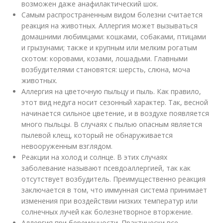
возможен даже анафилактический шок.
Самым распространенным видом болезни считается
реакция на животных. Аллергия может вызываться
домашними любимцами: кошками, собаками, птицами
и грызунами; также и крупным или мелким рогатым
скотом: коровами, козами, лошадьми. Главными
возбудителями становятся: шерсть, слюна, моча
животных.
Аллергия на цветочную пыльцу и пыль. Как правило,
этот вид недуга носит сезонный характер. Так, весной
начинается сильное цветение, и в воздухе появляется
много пыльцы. В случаях с пылью опасным является
пылевой клещ, который не обнаруживается
невооруженным взглядом.
Реакции на холод и солнце. В этих случаях
заболевание называют псевдоаллергией, так как
отсутствует возбудитель. Преимущественно реакция
заключается в том, что иммунная система принимает
изменения при воздействии низких температур или
солнечных лучей как болезнетворное вторжение.
Аллергия при беременности. Практически все