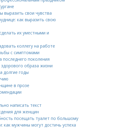
Кургане
бы выразить свои чувства
уднице: как выразить свою
сделать их уместными и
адовать коллегу на работе
орьбы с симптомами
ва последнего поколения
я здорового образа жизни
на долгие годы
учию
нщине в прозе
комендации
льно написать текст
ждения для женщин
ность посещать туалет по большому
и: как мужчины могут достичь успеха