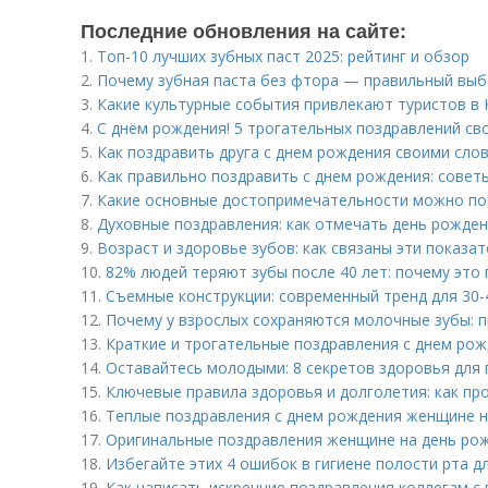
Последние обновления на сайте:
1.
Топ-10 лучших зубных паст 2025: рейтинг и обзор
2.
Почему зубная паста без фтора — правильный выб
3.
Какие культурные события привлекают туристов в 
4.
С днём рождения! 5 трогательных поздравлений св
5.
Как поздравить друга с днем рождения своими слов
6.
Как правильно поздравить с днем рождения: советы
7.
Какие основные достопримечательности можно по
8.
Духовные поздравления: как отмечать день рожден
9.
Возраст и здоровье зубов: как связаны эти показа
10.
82% людей теряют зубы после 40 лет: почему это
11.
Съемные конструкции: современный тренд для 30-
12.
Почему у взрослых сохраняются молочные зубы: п
13.
Краткие и трогательные поздравления с днем рож
14.
Оставайтесь молодыми: 8 секретов здоровья для
15.
Ключевые правила здоровья и долголетия: как пр
16.
Теплые поздравления с днем рождения женщине на
17.
Оригинальные поздравления женщине на день рожд
18.
Избегайте этих 4 ошибок в гигиене полости рта д
19.
Как написать искренние поздравления коллегам 