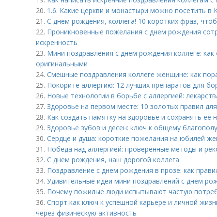
20.
1.6. Какие церкви и монастыри можно посетить в 
21.
С днем рождения, коллега! 10 коротких фраз, что
22.
Проникновенные пожелания с днем рождения сотр
искренность
23.
Мини поздравления с днем рождения коллеге: как 
оригинальными
24.
Смешные поздравления коллеге женщине: как пор
25.
Покорите аллергию: 12 лучших препаратов для б
26.
Новые технологии в борьбе с аллергией: лекарст
27.
Здоровье на первом месте: 10 золотых правил дл
28.
Как создать памятку на здоровье и сохранять ее 
29.
Здоровье зубов и десен: ключ к общему благопол
30.
Сердце и душа: короткие пожелания на юбилей же
31.
Победа над аллергией: проверенные методы и ре
32.
С днем рождения, наш дорогой коллега
33.
Поздравление с днем рождения в прозе: как прави
34.
Удивительные идеи мини поздравлений с днем ро
35.
Почему пожилые люди испытывают частую потреб
36.
Спорт как ключ к успешной карьере и личной жизн
через физическую активность