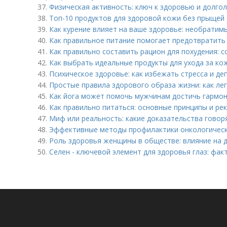
37.
Физическая активность: ключ к здоровью и долго
38.
Топ-10 продуктов для здоровой кожи без прыщей
39.
Как курение влияет на ваше здоровье: необратим
40.
Как правильное питание помогает предотвратить
41.
Как правильно составить рацион для похудения: 
42.
Как выбрать идеальные продукты для ухода за к
43.
Психическое здоровье: как избежать стресса и де
44.
Простые правила здорового образа жизни: как ле
45.
Как йога может помочь мужчинам достичь гармон
46.
Как правильно питаться: основные принципы и ре
47.
Миф или реальность: какие доказательства говоря
48.
Эффективные методы профилактики онкологически
49.
Роль здоровья женщины в обществе: влияние на 
50.
Селен - ключевой элемент для здоровья глаз: фак