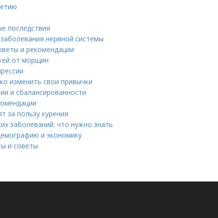
летию
ые последствия
 заболевания нервной системы
советы и рекомендации
ожей от морщин
прессии
гко изменить свои привычки
ии и сбалансированности
комендации
т за пользу курения
х заболеваний: что нужно знать
демографию и экономику
ты и советы