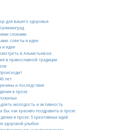
ор для вашего здоровья
Калининград
оими словами
ами: советы и идеи
 и идеи
смотреть в Альметьевске
ия в православной традиции
тели
 происходит
40 лет
ричины и последствия
дения в прозе
 пожилых
одлить молодость и активность
 Вы: как красиво поздравить в прозе
ения в прозе: 5 креативных идей
ля здоровой улыбки
с профессиональным праздником