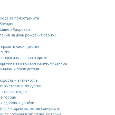
ухода за полостью рта
 брендов
 Вашего Здоровья
елания на день рождения своими
выразить свои чувства
ельске
е: красивые слова в прозе
я причина вам покажется неожиданной
ричины и последствия
лодость и активность
е выставки и экскурсии
: советы и идеи
 в городе
ля здоровой улыбки
убов, которые вы могли совершать
и от сотрудников: слова, которые