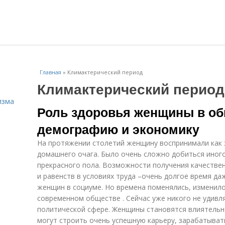
Главная
»
Климактерический период
Климактерический период
изма
Роль здоровья женщины в об
демографию и экономику
На протяжении столетий женщину воспринимали как 
домашнего очага. Было очень сложно добиться иного
прекрасного пола. Возможности получения качестве
и равенств в условиях труда –очень долгое время д
женщин в социуме. Но времена поменялись, изменил
современном обществе . Сейчас уже никого не удивл
политической сфере. Женщины становятся влиятельне
могут строить очень успешную карьеру, зарабатыва