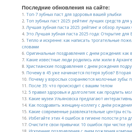
Последние обновления на сайте:
1.
Топ-7 зубных паст для здоровья вашей улыбки
2.
Топ зубных паст 2025: рейтинг лучших средств для 
3.
Лучшая зубная паста 2025: рейтинг и обзор лучших
4.
Это Лучшая зубная паста 2025 года: Открытие для
5.
Тепло и искренне: как написать трогательные пож
словами
6.
Оригинальные поздравления с днем рождения: как 
7.
Какие известные люди родились или жили в Арханг
8.
Христианские поздравления с днем рождения подруг
9.
Почему в 45 уже начинается потеря зубов? Втора
10.
Почему у взрослых сохраняются молочные зубы: п
11.
После 35: что происходит с вашим телом
12.
5 правил здоровья и долголетия: как продлить мо
13.
Какие музеи Ульяновска предлагают интерактивны
14.
Как поздравить женщину-коллегу с днём рождения
15.
Какие современные развлекательные центры есть
16.
Избегайте этих 4 ошибок в гигиене полости рта д
17.
Очистите свои привычки: 10 ошибок при чистке з
18.
Искренние поздравления с днем рождения компани