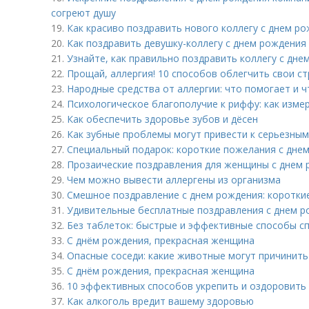
согреют душу
19.
Как красиво поздравить нового коллегу с днем ро
20.
Как поздравить девушку-коллегу с днем рождения 
21.
Узнайте, как правильно поздравить коллегу с дне
22.
Прощай, аллергия! 10 способов облегчить свои с
23.
Народные средства от аллергии: что помогает и ч
24.
Психологическое благополучие к риффу: как изме
25.
Как обеспечить здоровье зубов и дёсен
26.
Как зубные проблемы могут привести к серьезны
27.
Специальный подарок: короткие пожелания с дне
28.
Прозаические поздравления для женщины с днем 
29.
Чем можно вывести аллергены из организма
30.
Смешное поздравление с днем рождения: коротки
31.
Удивительные бесплатные поздравления с днем р
32.
Без таблеток: быстрые и эффективные способы сп
33.
С днём рождения, прекрасная женщина
34.
Опасные соседи: какие животные могут причинить
35.
С днём рождения, прекрасная женщина
36.
10 эффективных способов укрепить и оздоровить
37.
Как алкоголь вредит вашему здоровью