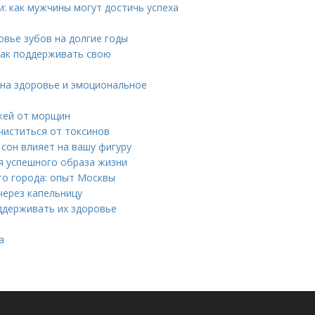
и: как мужчины могут достичь успеха
овье зубов на долгие годы
как поддерживать свою
 на здоровье и эмоциональное
ожей от морщин
чиститься от токсинов
 сон влияет на вашу фигуру
я успешного образа жизни
го города: опыт Москвы
через капельницу
оддерживать их здоровье
а