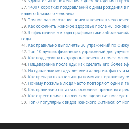
36.
Удивительные пожелания с днем рождения в прозе
37.
1400+ коротких поздравлений с днем рождения в 
вашего близкого человека
38.
Точное расположение почек и печени в человече
39.
Как сохранить женское здоровье после 40: основ
40.
Эффективные методы профилактики заболеваний: 
годы
41.
Как правильно выполнять 30 упражнений по физку
42.
Топ-10 лучших физических упражнений для улучше
43.
Как поддерживать здоровье печени и почек: осно
44.
Пищеварение после еды: как сделать его более 
45.
Натуральные методы лечения аллергии: факты и 
46.
Как препараты капельницы помогают организму о
47.
Почему пожилые люди часто повторяют одни и те
48.
Как правильно питаться: основные принципы и ре
49.
Как стресс влияет на женское здоровье: последс
50.
Топ-7 популярных видов женского фитнеса: от йог