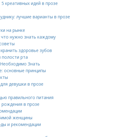
 5 креативных идей в прозе
уднику: лучшие варианты в прозе
ки на рынке
 что нужно знать каждому
 советы
охранить здоровье зубов
ы полости рта
м Необходимо Знать
е: основные принципы
акты
для девушки в прозе
щью правильного питания
 рождения в прозе
комендации
юбимой женщины
оды и рекомендации