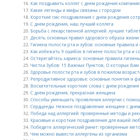
16.
Как поздравить коллег с днем рождения компании:
17.
Какие легенды и мифы связаны с городом
18.
Короткие смс-поздравления с днём рождения сотр
19.
С днем рождения, наш лучший коллега
20.
Борьба с лекарственной аллергией: лучшие таблет
21.
Десять основных правил здорового образа жизни:
22.
Гигиена полости рта и зубов: основные правила и
23.
Как избежать 9 ошибок в гигиене полости рта и с
24.
Остерегайтесь кариеса: основные правила гигиен
25.
Чистка Зубов: 15 Важных Пунктов, О которых Ва
26.
Здоровье полости рта и зубов в пожилом возраст
27.
Репродуктивное здоровье: основные понятия и ф
28.
Восхитительные короткие слова с днем рождения 
29.
С днём рождения, прекрасная женщина
30.
Способы уменьшить проявления аллергии с помо
31.
Сердцееды: Нежное поздравление женщине с днем
32.
Победа над аллергией: проверенные методы и ре
33.
Красивые и короткие поздравления для вашей л
34.
Победите аллергический ринит: проверенные мет
35.
Чем можно вывести аллергены из организма