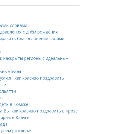
оими словами
здравления с днём рождения
выразить благословение своими
т
и: Раскрыты регионы с идеальным
льные зубы
ужчин: как красиво поздравить
озе
ольятти
нь
деть в Томске
 Вы: как красиво поздравить в прозе
ярны в Калуге
ад i
 днем рождения