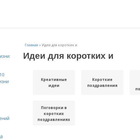
Главная
»
Идеи для коротких и
Идеи для коротких и
изни:
10
Креативные
Короткие
изни
идеи
поздравления
п
Поговорки в
коротких
ений
поздравлениях
ой