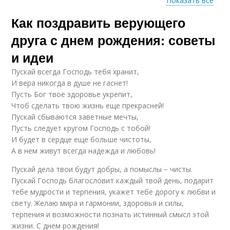
Показать все
Как поздравить верующего
События в
Человек при
поздравлении
составлении
друга с днем рождения: советы
и идеи
Пускай всегда Господь тебя хранит,
Поздравления с днем
Тексты в
И вера никогда в душе не гаснет!
рождения
поздравлении
Пусть Бог твое здоровье укрепит,
Чтоб сделать твою жизнь еще прекрасней!
Пускай сбываются заветные мечты,
Пусть следует кругом Господь с тобой!
Качества в
Отсылки в
И будет в сердце еще больше чистоты,
поздравлении
поздравлении
А в нем живут всегда надежда и любовь!
Пускай дела твои будут добры, а помыслы − чисты.
Пускай Господь благословит каждый твой день, подарит
Афоризмы в
Пожелания для
тебе мудрости и терпения, укажет тебе дорогу к любви и
поздравлении
будущего человека
свету. Желаю мира и гармонии, здоровья и силы,
терпения и возможности познать истинный смысл этой
жизни. С днем рождения!