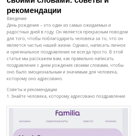
Признание в
Позитивный человек
рекомендации
поздравлении
Введение
День рождения – это один из самых ожидаемых и
радостных дней в году. Он является прекрасным поводом
Уважение в
Позитивные люди
для того, чтобы поблагодарить человека за то, что он
поздравлении
является частью нашей жизни. Однако, написать личное
и оригинальное поздравление не всегда просто. В этой
статье мы расскажем вам, как правильно написать
Уважение к
поздравление с днем рождения своими словами, чтобы
позитивному
Человек в жизни
оно было эмоциональным и значимым для человека,
человеку
которому оно адресовано.
Советы и рекомендации
1. Знайте человека, которому адресовано поздравление
Человек в трудные
Человек в работе
моменты