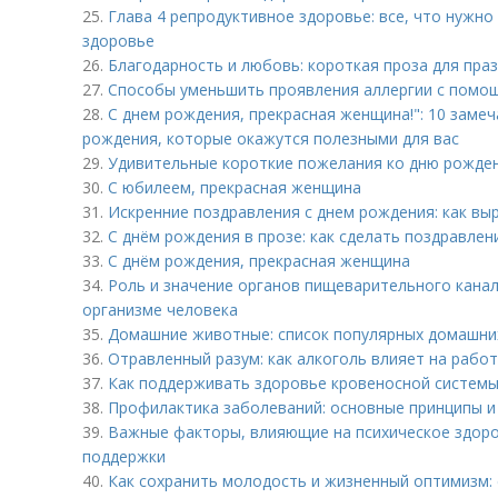
25.
Глава 4 репродуктивное здоровье: все, что нужн
здоровье
26.
Благодарность и любовь: короткая проза для пра
27.
Способы уменьшить проявления аллергии с помо
28.
С днем рождения, прекрасная женщина!": 10 заме
рождения, которые окажутся полезными для вас
29.
Удивительные короткие пожелания ко дню рожде
30.
С юбилеем, прекрасная женщина
31.
Искренние поздравления с днем рождения: как выр
32.
С днём рождения в прозе: как сделать поздравле
33.
С днём рождения, прекрасная женщина
34.
Роль и значение органов пищеварительного кана
организме человека
35.
Домашние животные: список популярных домашни
36.
Отравленный разум: как алкоголь влияет на работ
37.
Как поддерживать здоровье кровеносной системы
38.
Профилактика заболеваний: основные принципы 
39.
Важные факторы, влияющие на психическое здоров
поддержки
40.
Как сохранить молодость и жизненный оптимизм: