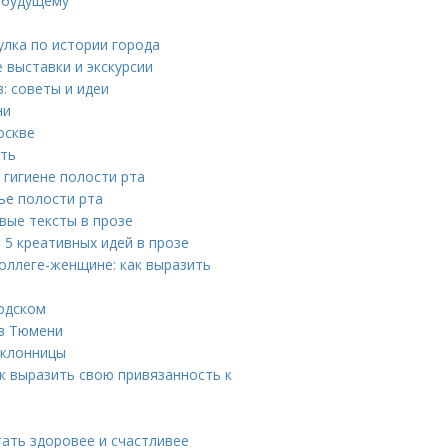
у будущему
лка по истории города
 выставки и экскурсии
: советы и идеи
ни
оскве
ить
 гигиене полости рта
ье полости рта
вые тексты в прозе
 5 креативных идей в прозе
оллеге-женщине: как выразить
водском
 в Тюмени
оклонницы
к выразить свою привязанность к
тать здоровее и счастливее