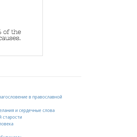
лагословение в православной
елания и сердечные слова
й старости
ловека