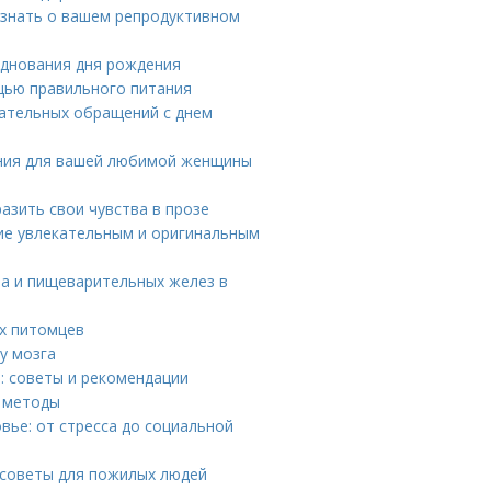
о знать о вашем репродуктивном
зднования дня рождения
щью правильного питания
чательных обращений с днем
ния для вашей любимой женщины
азить свои чувства в прозе
ние увлекательным и оригинальным
ла и пищеварительных желез в
х питомцев
у мозга
: советы и рекомендации
и методы
ье: от стресса до социальной
 советы для пожилых людей