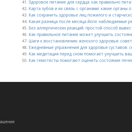
41.
Здоровое питание для сердца: как правильно пита
42.
Карта зубов и их связь с органами: какие органы 
43.
Как сохранить здоровье лиц пожилого и старческ
44.
Какая разница после месяца йоги: наблюдаемые р
45.
Без аллергических реакций: простой способ вывес
46.
Как правильное питание может улучшить состоян
47.
Шаги к восстановлению женского здоровья: совет
48.
Ежедневные упражнения для здоровья суставов: 
49.
Как медитация перед сном помогает улучшить ва
50.
Как гемотесты помогают оценить состояние пече
!
лашение