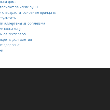
ться дома
отвечают за какие зубы
ого возраста: основные принципы
езультаты
ти аллергены из организма
ие кожи лица
ы от экспертов
секреты долголетия
ше здоровье
ни