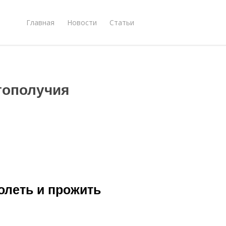
Главная
Новости
Статьи
гополучия
олеть и прожить