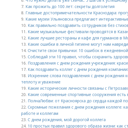
6.
Что нужно делать уже сейчас: 5 шагов к успешном
7.
Как прожить до 100 лет: секреты долголетия
8.
Главные достопримечательности Краснодара: прогу
9.
Какие музеи Ульяновска предлагают интерактивные
10.
Как правильно поздравить сотрудников без стихов
11.
Какие музыкальные фестивали проводятся в Каза
12.
Какие лучшие рестораны и кафе для гурманов в М
13.
Какие ошибки в личной гигиене могут нам навред
14.
Очистите свои привычки: 10 ошибок в ежедневной
15.
Соблюдай эти 10 правил, чтобы сохранить здоров
16.
Поздравления с днем рождения учреждения: краси
17.
Как поздравить коллег с днем рождения компании:
18.
Искренние слова поздравления с днем рождения к
теплоту и уважение
19.
Какие исторические личности связаны с Петроза
20.
Какие современные спортивные сооружения есть
21.
ПолнаЛюбви: от Красноярска до сердца каждой п
22.
Скромные пожелания с днем рождения коллеге: ка
работе и коллегам
23.
С днем рождения, мой дорогой коллега
24.
10 простых правил здорового образа жизни: как с