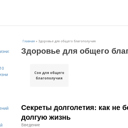
Главная
»
Здоровье для общего благополучия
Здоровье для общего бла
изни:
10
Сон для общего
изни
благополучия
Секреты долголетия: как не б
ений
долгую жизнь
Введение
ой