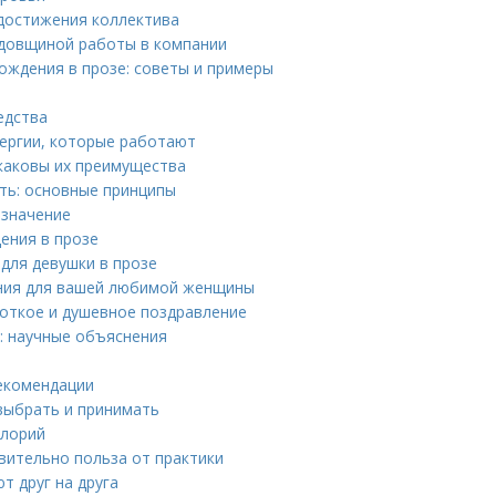
 достижения коллектива
годовщиной работы в компании
ождения в прозе: советы и примеры
едства
лергии, которые работают
 каковы их преимущества
ть: основные принципы
 значение
ения в прозе
для девушки в прозе
ния для вашей любимой женщины
ороткое и душевное поздравление
: научные объяснения
рекомендации
 выбрать и принимать
алорий
твительно польза от практики
т друг на друга