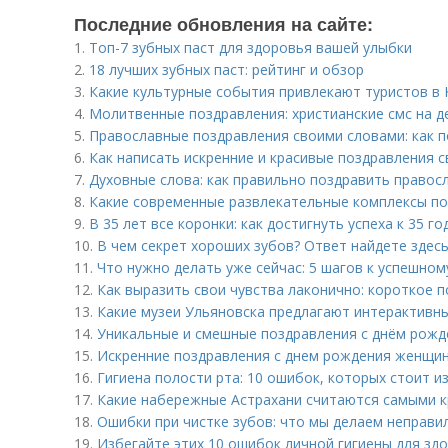
Последние обновления на сайте:
1.
Топ-7 зубных паст для здоровья вашей улыбки
2.
18 лучших зубных паст: рейтинг и обзор
3.
Какие культурные события привлекают туристов в 
4.
Молитвенные поздравления: христианские смс на 
5.
Православные поздравления своими словами: как п
6.
Как написать искренние и красивые поздравления 
7.
Духовные слова: как правильно поздравить правос
8.
Какие современные развлекательные комплексы по
9.
В 35 лет все коронки: как достигнуть успеха к 35 го
10.
В чем секрет хороших зубов? Ответ найдете здес
11.
Что нужно делать уже сейчас: 5 шагов к успешно
12.
Как выразить свои чувства лаконично: короткое 
13.
Какие музеи Ульяновска предлагают интерактивны
14.
Уникальные и смешные поздравления с днём рожд
15.
Искренние поздравления с днем рождения женщин
16.
Гигиена полости рта: 10 ошибок, которых стоит и
17.
Какие набережные Астрахани считаются самыми 
18.
Ошибки при чистке зубов: что мы делаем неправи
19.
Избегайте этих 10 ошибок личной гигиены для зд