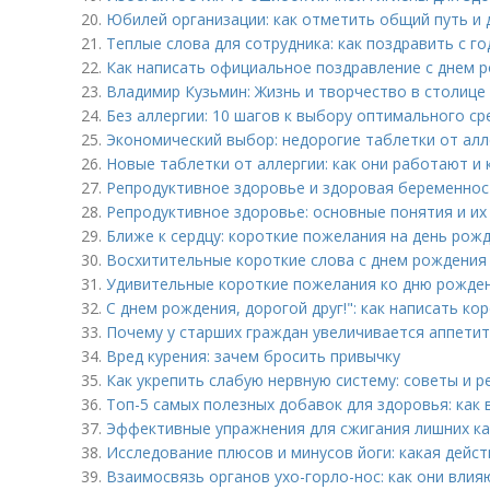
20.
Юбилей организации: как отметить общий путь и
21.
Теплые слова для сотрудника: как поздравить с 
22.
Как написать официальное поздравление с днем р
23.
Владимир Кузьмин: Жизнь и творчество в столице
24.
Без аллергии: 10 шагов к выбору оптимального ср
25.
Экономический выбор: недорогие таблетки от ал
26.
Новые таблетки от аллергии: как они работают и
27.
Репродуктивное здоровье и здоровая беременнос
28.
Репродуктивное здоровье: основные понятия и их
29.
Ближе к сердцу: короткие пожелания на день рожд
30.
Восхитительные короткие слова с днем рождения 
31.
Удивительные короткие пожелания ко дню рожде
32.
С днем рождения, дорогой друг!": как написать к
33.
Почему у старших граждан увеличивается аппетит
34.
Вред курения: зачем бросить привычку
35.
Как укрепить слабую нервную систему: советы и 
36.
Топ-5 самых полезных добавок для здоровья: как
37.
Эффективные упражнения для сжигания лишних к
38.
Исследование плюсов и минусов йоги: какая дейс
39.
Взаимосвязь органов ухо-горло-нос: как они влияю