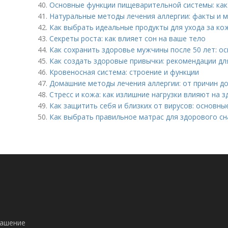
40.
Основные функции пищеварительной системы: как
41.
Натуральные методы лечения аллергии: факты и 
42.
Как выбрать идеальные продукты для ухода за к
43.
Секреты роста: как влияет сон на ваше тело
44.
Как сохранить здоровье мужчины после 50 лет: о
45.
Как создать здоровые привычки: рекомендации дл
46.
Кровеносная система: строение и функции
47.
Домашние методы лечения аллергии: от причин д
48.
Стресс и кожа: как излишние нагрузки влияют на 
49.
Как защитить себя и близких от вирусов: основн
50.
Как выбрать правильное матрас для здорового сн
!
лашение