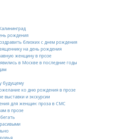
Калининград
день рождения
оздравить близких с днем рождения
священнику на день рождения
лавную женщину в прозе
явились в Москве в последние годы
дам
ь
му будущему
пожелание ко дню рождения в прозе
е выставки и экскурсии
ения для женщин: проза в СМС
ам в прозе
збегать
красивыми
льно
оровья