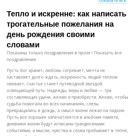
Показать все
Цитаты в
Тепло и искренне: как написать
Пожелания для
трогательных
человека
пожеланиях
трогательные пожелания на
день рождения своими
словами
Пожелания в прозе
Показаны только поздравления в прозе ! Показать все
поздравления .
Пусть Бог хранит, любовь согревает, мечта не
заставляет долго ждать, искренность людей теплом
овевает, счастье станет путеводной звездой,
освещающей путь. Надежды, веры и любви — три
составляющих удачи, желаю я приобрести. Желаю, чтобы
судьба помогала во всех начинаниях, слезы
превращались в дождь, а смысл жизни лежал на ладони.
Пусть все хорошее запечатлеется в альбоме памяти,
дневники жизни будут исписаны грандиозными
событиями, а мысли, чувства и слова пребывают в тепле,