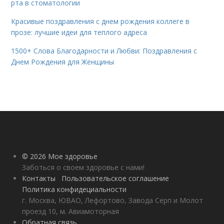
рта в стоматологии
Красивые поздравления с днем рождения коллеге в
прозе: лучшие идеи для теплого адреса
1500+ Слова Благодарности и Любви: Поздравления с
Днем Рождения для Женщины
© 2026 Мое здоровье
Заботься о своем здоровье с нами!
Контакты
Пользовательское соглашение
Политика конфидециальности
г. Москва, ЮВАО, Лефортово, Завода Серп и Молот
проезд 10, м. Авиамоторная
Обратная связь